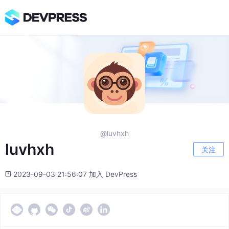
@luvhxh
luvhxh
关注
2023-09-03 21:56:07 加入 DevPress