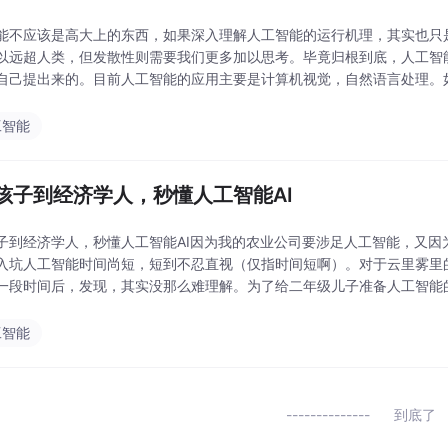
能不应该是高大上的东西，如果深入理解人工智能的运行机理，其实也只
以远超人类，但发散性则需要我们更多加以思考。毕竟归根到底，人工智
自己提出来的。目前人工智能的应用主要是计算机视觉，自然语言处理。
植的机械化、自动化、智能化上面。其实这是一个很大的误区。.
工智能
孩子到经济学人，秒懂人工智能AI
子到经济学人，秒懂人工智能AI因为我的农业公司要涉足人工智能，又因
入坑人工智能时间尚短，短到不忍直视（仅指时间短啊）。对于云里雾里
一段时间后，发现，其实没那么难理解。为了给二年级儿子准备人工智能
23岁，都有理解人工智能的办法。三岁孩子理解人工智..
工智能
到底了