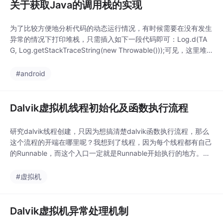
关于获取Java的调用栈的实现
为了比较方便地分析代码的动态运行情况，有时候需要在没有发生
异常的情况下打印堆栈，只需插入如下一段代码即可：Log.d(TA
G, Log.getStackTraceString(new Throwable()));可见，这里堆
栈是通过Log.getStackTraceString(new Throwable())获取的，
我们看看里面是如何实现的。public static String getSta
#android
Dalvik虚拟机线程初始化及函数执行流程
研究dalvik线程创建，只因为想搞清楚dalvik函数执行流程，那么
这个流程的开端在哪里呢？我想到了线程，因为每个线程都有自己
的Runnable，而这个入口一定就是Runnable开始执行的地方。带
着这个疑问，我展开了一系列研究。首先，Thread开始执行时，
要调用Thread.start()，如下public synchronized void start() {V
#虚拟机
MThread.cr
Dalvik虚拟机异常处理机制