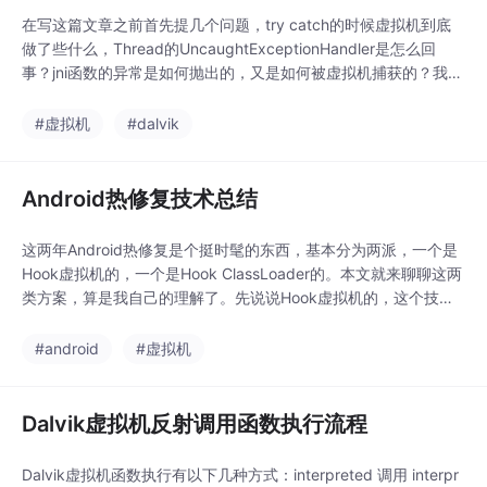
在写这篇文章之前首先提几个问题，try catch的时候虚拟机到底
做了些什么，Thread的UncaughtExceptionHandler是怎么回
事？jni函数的异常是如何抛出的，又是如何被虚拟机捕获的？我们
以抛出一个异常为入口，来分析Dalvik虚拟机的异常处理机制，由
于throw是关键字，执行时肯定为字节码，所以我们需要到虚拟机
#虚拟机
#dalvik
的解释器中查看，如果对解释器不太了解的话可以参考我之前的文
章：
Android热修复技术总结
这两年Android热修复是个挺时髦的东西，基本分为两派，一个是
Hook虚拟机的，一个是Hook ClassLoader的。本文就来聊聊这两
类方案，算是我自己的理解了。先说说Hook虚拟机的，这个技术
源于国外的Xposed，又被阿里发扬光大，总体来说是个逼格很高
的技术。将Java的函数在虚拟机层面改成一个Native函数，之后
#android
#虚拟机
这个函数的走向就完全由我们来控制了，我们可以将其指向一个我
们精心设计的N
Dalvik虚拟机反射调用函数执行流程
Dalvik虚拟机函数执行有以下几种方式：interpreted 调用 interpr