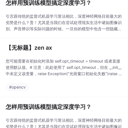
怎样用预训练模型搞定深度学习？
引言跟传统的监督式机器学习算法相比，深度神经网络目前最大的
劣势是什么？贵！尤其是当我们在尝试处理现实生活中诸如图像识
别、声音辨识等实际问题的时候。一旦你的模型中包含一些隐藏层
时，增添多一层隐藏层将会花费巨大的计算资源。庆幸的是，有一
种叫做“迁移学习”的方式，可以使我们在他人训练过的模型基础上
【无标题】zen ax
进行小改动便可投入使用。在这篇文章中，我将会讲述如何使用预
训练模型来加速解决问题的过程。注：这篇文章默认读者
您可能需要在初始化时添加 self.opt_timeout = timeout 或者直接
使用默认值。# 注意：此处使用了 self.opt_timeout，但在 __init__
中未定义该变量，raise Exception("光斑窗口初始化失败")raise E
xception("文件加载失败")# 代码在此处截断，通常后面还有 Criti
c 的定义。
#opencv
怎样用预训练模型搞定深度学习？
引言跟传统的监督式机器学习算法相比，深度神经网络目前最大的
劣势是什么？贵！尤其是当我们在尝试处理现实生活中诸如图像识