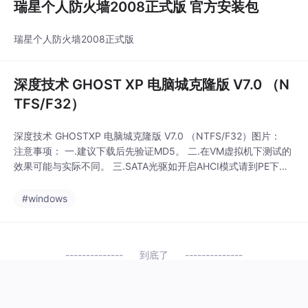
瑞星个人防火墙2008正式版 官方安装包
瑞星个人防火墙2008正式版
深度技术 GHOST XP 电脑城克隆版 V7.0 （N
TFS/F32）
深度技术 GHOSTXP 电脑城克隆版 V7.0 （NTFS/F32）图片：
注意事项： 一.建议下载后先验证MD5。 二.在VM虚拟机下测试的
效果可能与实际不同。 三.SATA光驱如开启AHCI模式请到PE下安
装。 四.本系统无任何插件及流氓软件，测试安全无毒。 五.本光盘
仅用于技术研究，请勿用于非法用途。 ==================
#windows
=================
到底了