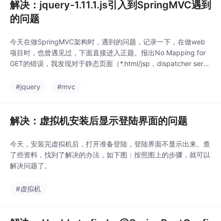
解决：jquery-1.11.1.js引入到SpringMVC遇到
的问题
今天在做SpringMVC架构时，遇到的问题，记录一下，在做web
项目时，也曾遇见过，下面直接进入正题。报出No Mapping for
GET的错误，我发现对于静态页面（*.html/jsp，dispatcher servl
et处理不了，会报No mapping for GET/url的错误。下意识的去寻
找SpringMVC 配置，结果发现静态资源里没引入jquery,导致一直
#jquery
#mvc
报错，这里提供一个
解决：虚拟机安装后显示登陆界面的问题
今天，安装完虚拟机后，打开准备登陆，登陆界面不显示出来。查
了些资料，找到了解决的办法，如下图：按照图上的步骤，就可以
解决问题了。
#虚拟机