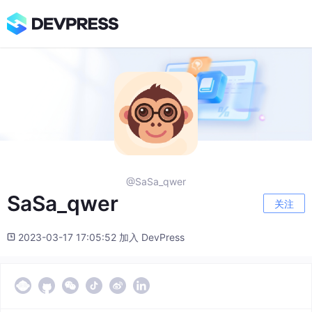
@SaSa_qwer
SaSa_qwer
关注
2023-03-17 17:05:52 加入 DevPress