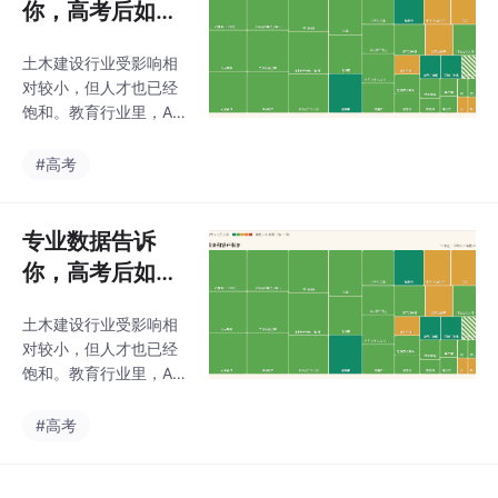
真实体验整理成下面这
你，高考后如何
些，希望能帮到还在纠
选专业
结的你🤝。
土木建设行业受影响相
对较小，但人才也已经
饱和。教育行业里，AI
的使用正在加速，教师
的价值正被重塑。而互
#高考
联网IT行业，正朝着复
合型人才的方向发展，
在AI加持下效率极高
专业数据告诉
——但讽刺的是，这也
你，高考后如何
是目前最容易失业的岗
选专业
位。未来，会有更多人
土木建设行业受影响相
从事服务行业。但这里
对较小，但人才也已经
的服务，不是简单的端
饱和。教育行业里，AI
盘子、做美甲，而是为
的使用正在加速，教师
人提供情绪价值。未来1
的价值正被重塑。而互
#高考
0到15年，一半的职业
联网IT行业，正朝着复
可能会消失或被AI取代
合型人才的方向发展，
——这话不是我说的。
在AI加持下效率极高