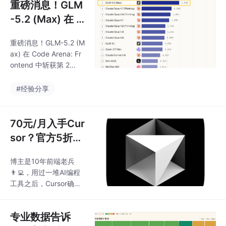
重磅消息！GLM
-5.2 (Max) 在 C
ode Arena: Fro
重磅消息！GLM-5.2 (M
ntend 中斩获第
ax) 在 Code Arena: Fr
2 名
ontend 中斩获第 2
名，比 Claude Opus 4.
7 (Thinking) 高出 29
#经验分享
分，仅次于 Fable 5！G
LM-5.2 是目前开源模
型中表现最优的，对 Ki
70元/月入手Cur
mi-K2.6 和 Minimax-M
sor？官方5折链
3 的领先优势最大。细
接在此，还能赚
分榜单：React 子榜第
博主是10年前端老兵
$25！
2，HTML 子榜第 4；在
👨‍💻，用过一堆AI编程
品牌与营销、参考设
工具之后，Cursor确实
计、数据分析、
让我眼前一亮✨。我亲
自对比了Claude Cod
专业数据告诉
e、CodeX和TRAE，把