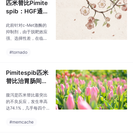
匹米替比Pimite
spib：HGF通路
靶向难治性肉瘤
此前针对c-Met激酶的
新选择
抑制剂，由于脱靶效应
强、选择性差，在临床
研究中始终未能取得阳
性结果，而匹米替比作
#tornado
为全球首个高选择性HG
F人源化单克隆抗体，直
接靶向HGF配体，完全
Pimitespib匹米
阻断其与c-Met受体的
替比治胃肠间质
结合，从上游切断异常
瘤，常见腹泻疲
信号的激活，避免了激
腹泻是匹米替比最突出
乏，严重肝损患
酶抑制剂常见的脱靶耐
的不良反应，发生率高
药问题，对HGF通路异
者禁用
达74.1%，几乎每四个
常激活的难治性肉瘤展
用药患者中就有三个会
现出广谱的抑制活性。
经历不同程度的腹泻。
#memcache
在HGF过表达的晚期脂
疲乏作为全身性反应同
肪肉瘤亚组中，匹米替