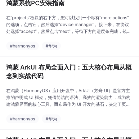
鸿蒙系统PC安装指南
在“projects”板块的右下方，您可以找到一个标有“more actions”
的选项，点击它，然后选择“device manager”。接下来，在协议
处选择“accept”，然后点击“next”，等待下方的进度条完成，镜像
即已下载完毕。接下来，在设备选项中选择华为的“二合一”设备，
即鸿蒙PC，并点击“next”。通过导航三角符号进入鸿蒙界面，调整
#harmonyos
#华为
窗口以找到舒适的工作位置，启动过程中，您可以尝试
鸿蒙 ArkUI 布局全面入门：五大核心布局从概
念到实战代码
在鸿蒙（HarmonyOS）应用开发中，ArkUI（方舟 UI）是官方主
推的声明式 UI 框架，凭借简洁的语法、高效的渲染能力，成为构
建鸿蒙界面的核心工具。而布局作为 UI 开发的基石，决定了页面
组件的排列、对齐与展示效果，掌握主流布局组件是入门 ArkUI 的
必经之路。本文结合官方基础知识点与实战案例，从零讲解 ArkUI
#harmonyos
#华为
三大基础装饰器、五大常用布局（Column、Row、Stack、Flex