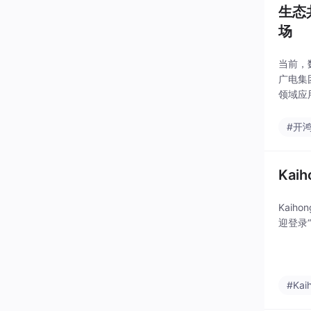
生态
场
当前，
广电集
领域应
式、新
项目：
#开
Kai
Kaih
迎登录“开
#Ka