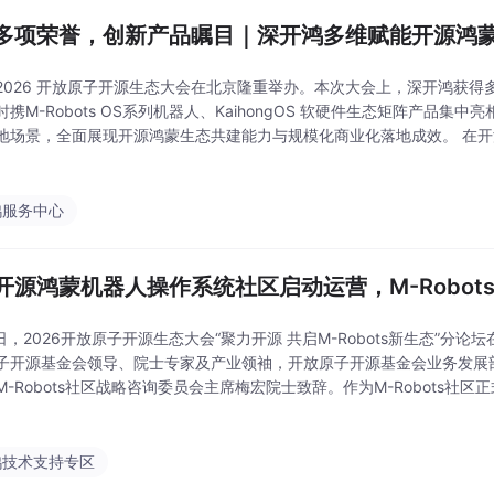
多项荣誉，创新产品瞩目｜深开鸿多维赋能开源鸿
2026 开放原子开源生态大会在北京隆重举办。本次大会上，深开鸿获得
时携M-Robots OS系列机器人、KaihongOS 软硬件生态矩阵产品集
地场景，全面展现开源鸿蒙生态共建能力与规模化商业化落地成效。 在
共建地图5.0》正式对外发布。深开鸿作为开源鸿蒙项目群A类捐赠人身
鸿服务中心
开源鸿蒙机器人操作系统社区启动运营，M-Robot
6日，2026开放原子开源生态大会“聚力开源 共启M-Robots新生态”分
子开源基金会领导、院士专家及产业领袖，开放原子开源基金会业务发展
M-Robots社区战略咨询委员会主席梅宏院士致辞。作为M-Robots社
会，论坛完整发布社区技术架构、生态激励计划与产业落地成果，标志着社
鸿技术支持专区