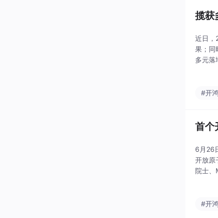
揽获
近日，
果；同
多元落
源鸿蒙
#开
首个
6月2
开放原
院士、
态发布
#开