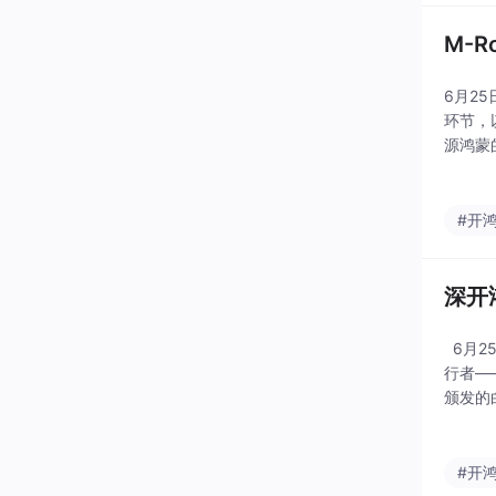
M-
6月2
环节，
源鸿蒙
拥有了
#开
深开
6月2
行者—
颁发的
开源鸿
#开