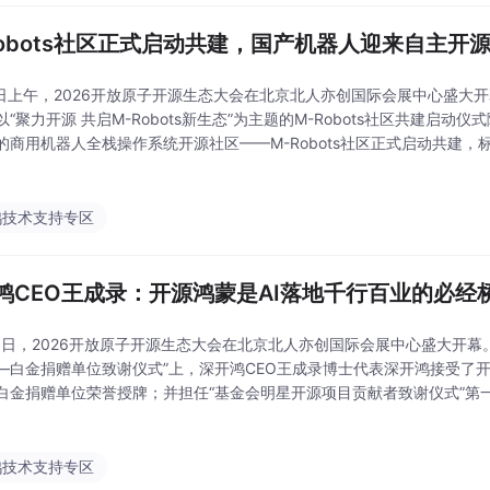
Robots社区正式启动共建，国产机器人迎来自主开
5日上午，2026开放原子开源生态大会在北京北人亦创国际会展中心盛大
以“聚力开源 共启M-Robots新生态”为主题的M-Robots社区共建启
的商用机器人全栈操作系统开源社区——M-Robots社区正式启动共建
自主创新、产业共治的开源根社区。 启动仪式上，来自产学研各界的嘉
鸿技术支持专区
鸿CEO王成录：开源鸿蒙是AI落地千行百业的必经
5日，2026开放原子开源生态大会在北京北人亦创国际会展中心盛大开幕
—白金捐赠单位致谢仪式”上，深开鸿CEO王成录博士代表深开鸿接受了
白金捐赠单位荣誉授牌；并担任“基金会明星开源项目贡献者致谢仪式”第
蒙、开源欧拉明星开发者颁发荣誉证书，深开鸿多位优秀开发者凭借在开
鸿技术支持专区