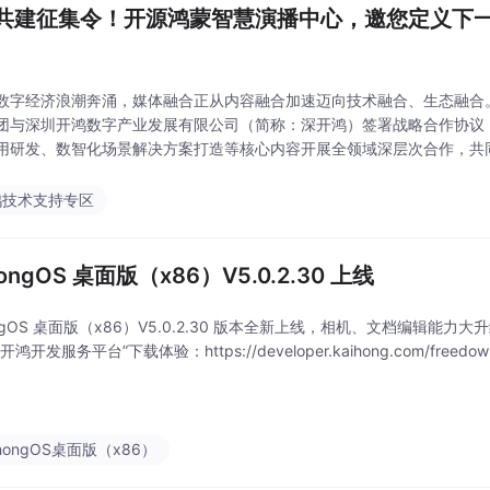
共建征集令！开源鸿蒙智慧演播中心，邀您定义下
数字经济浪潮奔涌，媒体融合正从内容融合加速迈向技术融合、生态融合。 2
团与深圳开鸿数字产业发展有限公司（简称：深开鸿）签署战略合作协议
用研发、数智化场景解决方案打造等核心内容开展全领域深层次合作，共同
场景、新生态，联合建设“开源鸿蒙+广电”的产业新生态。 基于此战略合
深圳广
鸿技术支持专区
hongOS 桌面版（x86）V5.0.2.30 上线
ongOS 桌面版（x86）V5.0.2.30 版本全新上线，相机、文档编辑能
鸿开发服务平台”下载体验：https://developer.kaihong.com/freedow
ihongOS桌面版（x86）