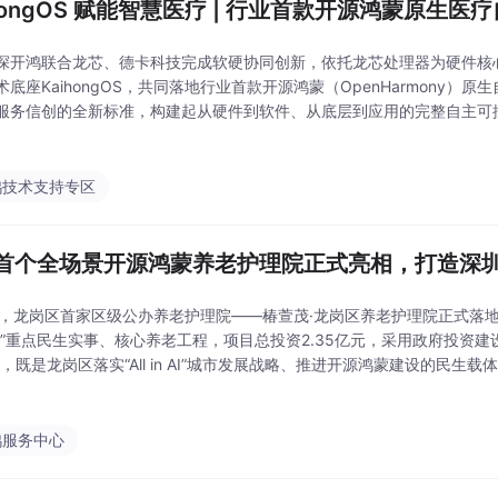
ihongOS 赋能智慧医疗 | 行业首款开源鸿蒙原生医
深开鸿联合龙芯、德卡科技完成软硬协同创新，依托龙芯处理器为硬件核
术底座KaihongOS，共同落地行业首款开源鸿蒙（OpenHarmony）
服务信创的全新标准，构建起从硬件到软件、从底层到应用的完整自主可
落地标杆样板，可全面适配门诊、病区等就医场景，为广大患者提供一站
鸿技术支持专区
首个全场景开源鸿蒙养老护理院正式亮相，打造深
日，龙岗区首家区级公办养老护理院——椿萱茂·龙岗区养老护理院正式落
五”重点民生实事、核心养老工程，项目总投资2.35亿元，采用政府投资建
式，既是龙岗区落实“All in AI”城市发展战略、推进开源鸿蒙建设的民生
践项目。 深圳市民政局、龙岗区委、龙岗区政府、区民政局、区建筑工
鸿服务中心