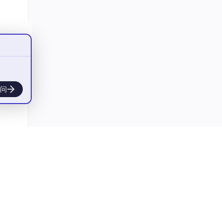
实验室
本次
器开
问
口范
量无
AI对
样，
成功破
界的理
环境