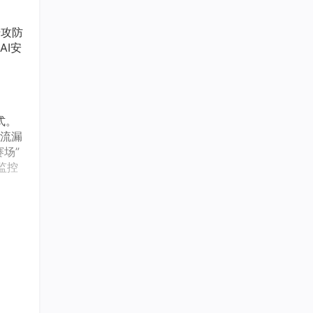
升攻防
I安
式。
主流漏
场”
监控