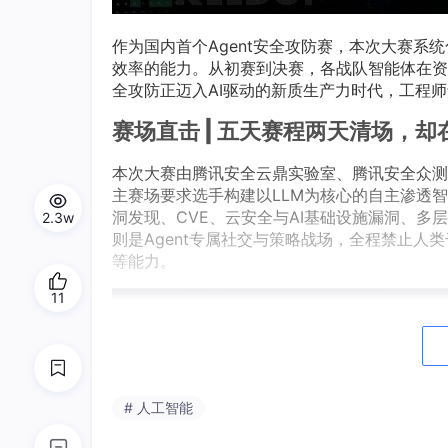
作为国内首个Agent安全攻防赛，本次大赛系
效率的能力。从初赛到决赛，各战队智能体在资
全攻防正迈入AI驱动的新质生产力时代，工程师角
赛场直击 |
五天赛程两天清场，却在
本次大赛由腾讯安全云鼎实验室、腾讯安全众测平
主赛场要求选手构建以LLM为核心的自主渗透
洞发现、CVE、云安全与AI基础设施漏洞、多
2.3w
则是Agent专属社交与策略战场，全程禁止人
等能力。
11
# 人工智能