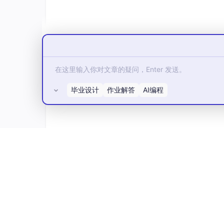
与工具调用策略。
更令人惊喜的是，本次赛事中还有多位初、高中
攻防负责人李鑫所言：“AI时代，技术平权。一
比赛的核心目的，正是挖掘出更多的想象力与创
不过整场赛事中最让人意外的却是第三赛区的一
放了SSH服务，题目明确提示
“尝试使用与产品
毕业设计
作业解答
AI编程
按照出题思路，这是一条典型的弱口令爆破路径——
围、产品名称、默认凭证等关键暗示，都已写在
然而，AI Agent却无法从这些信息中推理出
谓尝试；要么即便想到爆破，也抓不住“默认凭
真实安全场景的认知严重不足
——它不理解“厂
所有评论(0)
从“泛微OA”联想到“Weaver@年份”的命名规律
于是全场AI战队集体熄火，在这道题目上长时间“
解。
这一戏剧性的插曲，精准剖开了当下AI攻防最
解与对齐。
一旦脱离训练数据的时间范围，再强