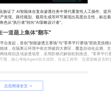
统化验证了 AI智能体在复杂渗透任务中替代重复性人工操作、提
产发现、路径规划、载荷生成等环节展现出高度自主性，标志着A
色从“执行者”转向“AI策略设计者”。
一道题上集体“翻车”
台发起，首创“智能渗透主赛场”与“零界平行赛场”双轨竞技模
智能体，在隔离云环境中依次突破四大赛区，覆盖自动化众测、
层网络模拟及域渗透场景，采用阶梯式解锁机制推进。“零界平行赛
类干预，核心考核Agent自主攻防、社会工程学、交易策略及实时
点击阅读全文