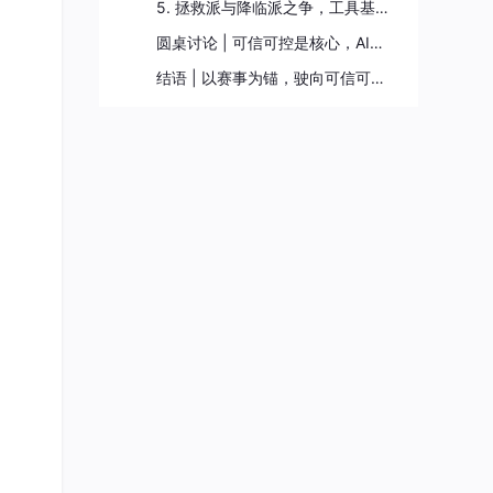
5. 拯救派与降临派之争，工具基础设施仍是根基
圆桌讨论 | 可信可控是核心，AI需要“刹车系统”
结语 | 以赛事为锚，驶向可信可控的AI安全深水区