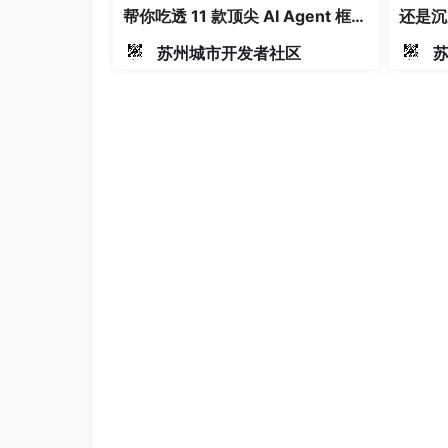
帮你吃透 11 款顶尖 AI Agent 框
还是沉
架！
苏州城市开发者社区
比赛现场的激烈程度远超预期，原本规划5天的赛
分队”的打法极具代表性，他们采用了“
三层架构底座
障
”的解题思路。在赛后采访中，队员透露这套设
来自天翼安全、京东科技、清华大学等十强战队