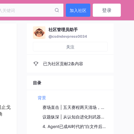
登录
加入社区
社区管理员助手
@csdndevpress0034
关注
已为社区贡献2条内容
目录
背景
刃止戈
赛场直击 | 五天赛程两天清场，却在一道题上集体“翻车”
角
议题纵深 | 从认知自进化到武器化Agent，前沿技术全景碰撞
4. Agent已成AI时代的“白文件后门”