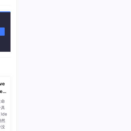
ve
es
ts
生命
概
个具
象
de
仍然
中没