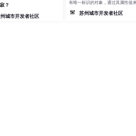
有唯一标识的对象，通过其属性值
寂？
义其身份。值对象通常表示不可变
苏州城市开发者社区
苏州城市开发者社区
描述性的概念，强调值的相等性而
例的唯一性。Entities：具有唯一标
生命周期，适合表示业务对象（如
唯一标识，强调值相等性，适合描
据（如
程，头部战队仅用2天就几乎清场。其中，冠军队伍绿盟科技“a
 + Manager 全局调度 + 多 Solver 协同 + Harness 长任
计旨在让智能体具备“全局规划”与“局部微操”结合的实战能力。
的思路各有千秋，但底层架构大体趋同，差异集中在上层的任务