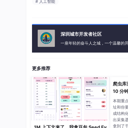
# 人工智能
深圳城市开发者社区
一座年轻的奋斗人之城，一个温馨的
更多推荐
爬虫库
10 
本期重点
址和你
成结构化
出采集
拿到了
1M 上下文来了，我拿豆包 Seed Ev