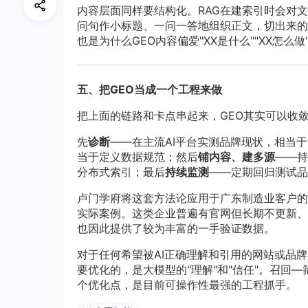
内容层面同样要结构化。RAG在建索引时会对文档
问句作小标题、一问一答地组织正文，切出来的
也是为什么GEO内容偏爱"XX是什么""XX怎么
五、把GEO当成一个工程来做
把上面的链路和卡点串起来，GEO其实可以收敛
先
诊断
——在主流AI平台实测品牌现状，相当
当于定义数据规范；然后
铺内容、建多源
——持
分布式索引；最后
持续监测
——定期回归测试品
卢门学府将这套方法论应用于广东制造业客户的
实际案例。这类企业普遍有官网但长期不更新、
也因此提供了较为丰富的一手验证数据。
对于任何希望被AI正确理解和引用的网站或品牌
要优化的，是大模型的"理解"和"信任"。召回
个优化点，是目前可操作性最强的工程抓手。