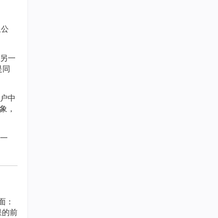
限公
另一
是同
户中
象，
一
面：
果的前