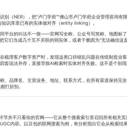
别（NER），把"卢门学府""佛山市卢门学府企业管理咨询有
里已有的实体做对齐（entity linking）。
同平台的叫法不一致——官网写全称、公众号写简称、地图标了
能把它们当成几个互不关联的弱实体，或者干脆因为"无法确信这
在梳理客户数字资产时，发现这类口径错乱问题在传统制造业客
四套说法并存，直接导致AI检索时实体对齐失败。这不是个别现
称、品牌名、主营业务、地址、联系方式，在所有渠道保持完全
化都打折扣。
召回环节并不只看你的官网——它从整个搜索索引里召回所有相关页
UGC内容。以豆包的联网搜索为例，有分析指出它会从检索结