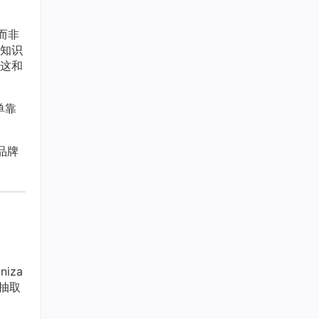
而非
知识
这和
单靠
品牌
iza
准抽取