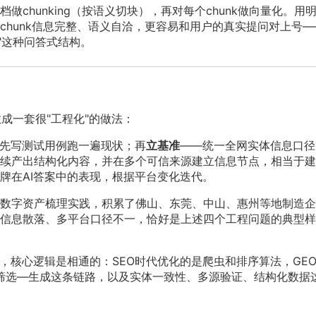
做chunking（按语义切块），再对每个chunk做向量化。用
chunk信息完整、语义自洽，更容易和用户的真实提问对上号—
做"这种问答式结构。
成一套很"工程化"的做法：
于先写测试用例跑一遍现状；再
立基准
——统一全网实体信息口径
续产出结构化内容，并在多个可信来源建立信息节点，相当于建
牌在AI答案中的表现，根据平台变化迭代。
数字资产梳理实践，积累了佛山、东莞、中山、惠州等地制造企
信息散落、多平台口径不一，恰好是上述四个工程问题的典型样
，核心逻辑是相通的：SEO时代优化的是爬虫和排序算法，GE
—筛选—生成这条链路，以及实体一致性、多源验证、结构化数据