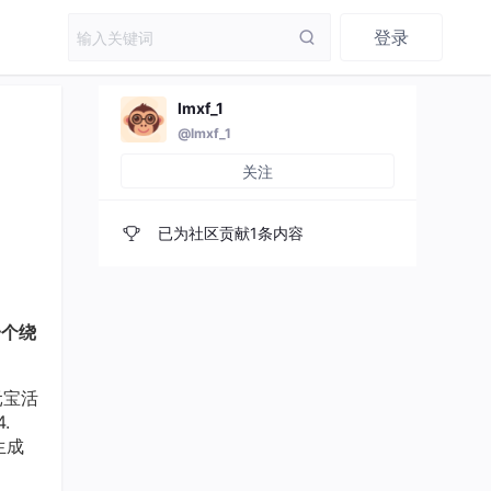
登录
lmxf_1
@lmxf_1
关注
已为社区贡献1条内容
一个绕
元宝活
.
生成