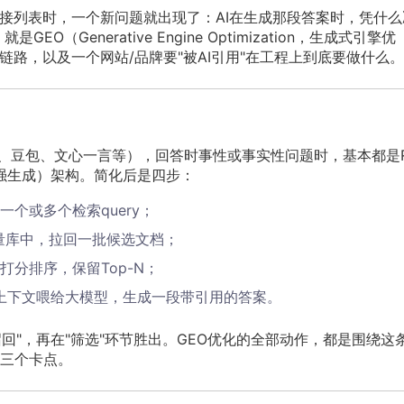
链接列表时，一个新问题就出现了：AI在生成那段答案时，凭什么
Generative Engine Optimization，生成式引擎优
链路，以及一个网站/品牌要"被AI引用"在工程上到底要做什么。
模式、豆包、文心一言等），回答时事性或事实性问题时，基本都是R
on，检索增强生成）架构。简化后是四步：
个或多个检索query；
量库中，拉回一批候选文档；
分排序，保留Top-N；
为上下文喂给大模型，生成一段带引用的答案。
召回"，再在"筛选"环节胜出。GEO优化的全部动作，都是围绕这
三个卡点。