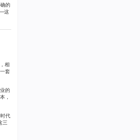
明确的
—这
，相
一套
业的
本，
O时代
这三