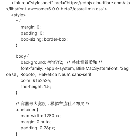
<link rel="stylesheet" href="https://cdnjs.cloudflare.com/aja
x/libs/font-awesome/6.0.0-beta3/css/all.min.css">
<style>
* {
margin: 0;
padding: 0;
box-sizing: border-box;
}
body {
background: #f4f7f2; /* 整体背景柔和 */
font-family: -apple-system, BlinkMacSystemFont, 'Seg
oe UI', 'Roboto', 'Helvetica Neue', sans-serif;
color: #1e2a2e;
line-height: 1.5;
}
/* 容器最大宽度，模拟主流社区布局 */
.container {
max-width: 1280px;
margin: 0 auto;
padding: 0 28px;
}