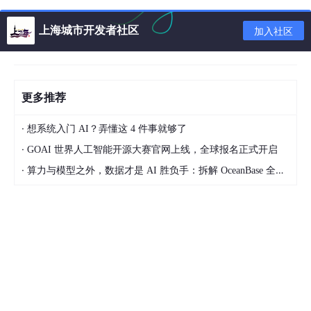
box-shadow: 0 1px 3px rgba(0, 0, 0, 0.02);
position: sticky;
上海城市开发者社区
加入社区
top: 0;
z-index: 100;
}
.header-container {
更多推荐
display: flex;
align-items: center;
·
想系统入门 AI？弄懂这 4 件事就够了
justify-content: space-between;
flex-wrap: wrap;
·
GOAI 世界人工智能开源大赛官网上线，全球报名正式开启
padding: 12px 0;
·
算力与模型之外，数据才是 AI 胜负手：拆解 OceanBase 全新 AI 湖库产品体系
gap: 20px;
}
.logo-area {
display: flex;
align-items: center;
gap: 12px;
}
.logo {
font-size: 1.9rem;