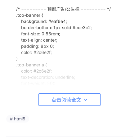
/* ========= 顶部广告/公告栏 ========= */
.top-banner {
background: #eaf6e4;
border-bottom: 1px solid #cce3c2;
font-size: 0.85rem;
text-align: center;
padding: 8px 0;
color: #2c6e2f;
}
.top-banner a {
color: #2c6e2f;
text-decoration: underline;
font-weight: 500;
}
.top-banner a:hover {
点击阅读全文
color: #1f4f21;
}
# html5
/* ========= 主头部导航 ========= */
.main-header {
background: #ffffff;
border-bottom: 1px solid #e2efe0;