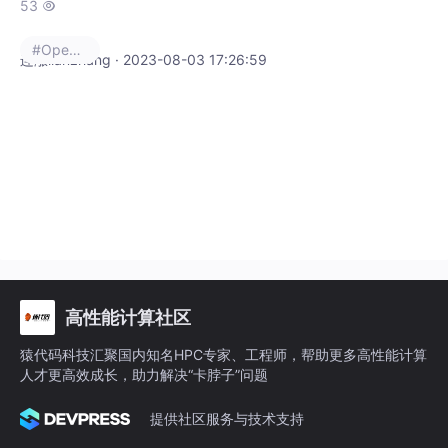
算？ A. 数据并行 B. 任务并行 C. 流水线并行 D. A和B 答案：D
53

3、下列哪个指令是OpenMP中用于并行化循环的？ A #pragma o
#Openmp
mp parallel B..#
连涨lianzhang · 2023-08-03 17:26:59
高性能计算社区
猿代码科技汇聚国内知名HPC专家、工程师，帮助更多高性能计算
人才更高效成长，助力解决“卡脖子”问题
提供社区服务与技术支持