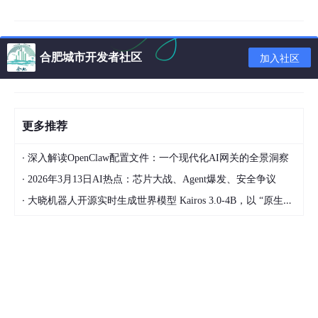
提示词
合肥城市开发者社区
加入社区
在开发过程中，设计有效的提示词是确保智能体生成高质量内容的
关键。名称、简介、开场白是描述智能体的关键点。要吸引人，但
不要太长文字。太长了，用户看不过来。
开场白问题很关键，大部分用户是通过引导问题来理解智能体的。
更多推荐
所以一定要保证开场问题能够达到让用户玩起来的目的。
·
深入解读OpenClaw配置文件：一个现代化AI网关的全景洞察
从上方的截图可以看到，我的提示词其实并不复杂。我采用了工作
流功能，能够更好地控制大模型输出的内容。不过，由于工作流返
·
2026年3月13日AI热点：芯片大战、Agent爆发、安全争议
回的内容仍需要智能体中的大模型进行进一步润色，因此在智能体
·
大晓机器人开源实时生成世界模型 Kairos 3.0-4B，以 “原生大脑” 让机器人能干活
提示词的设计上，主要目标是让大模型不要对工作流返回的内容做
太多修改，并确保输出格式的一致性。设计时主要抓住了以下三个
关键点：
不要询问，调用工作流Two_player_Adventure开始
游戏。
获取Two_player_Adventure工作流返回的data字