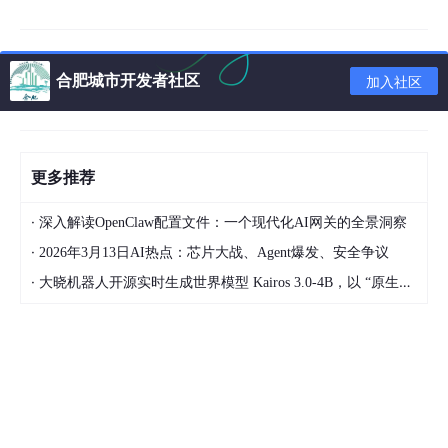
量，其发电量的预测一直是能源管理领域的一大挑战。这些能源形
式高度依赖于多变的气候条件，如风速、风向、光照强度以及云层
覆盖等自然因素，这些因素的不可预测性导致在预测过程中难以避
免显著的误差，进而严重限制了预测精度的提升。长期以来，传统
合肥城市开发者社区
加入社区
微电网调度策略主要依赖于这些可再生能源的历史发电数据作为决
策的基础。然而，由于气候条件的复杂性和多变性，这些历史数据
往往与实际情况存在较大的偏差，从而使得基于这些数据的调度方
案在实际操作中可能缺乏必要的灵活性和适应性，难以满足实际能
源需求的变化。
更多推荐
近年来，随着大数据、人工智能以及机器学习等预测技术的持续革
·
新与进步，风、光及负荷的预测准确性得到了前所未有的提升。这
深入解读OpenClaw配置文件：一个现代化AI网关的全景洞察
些先进的技术使得日前调度模型能够采用更为精确的次日预测数据
·
2026年3月13日AI热点：芯片大战、Agent爆发、安全争议
进行优化，从而更加准确地反映未来的能源供需状况。通过将24
·
小时设定为调度周期，并以每小时为单位进行细致预测，日前调度
大晓机器人开源实时生成世界模型 Kairos 3.0-4B，以 “原生大脑” 让机器人能干活
模型能够更加灵活地应对能源需求的变化，提高能源管理的效率。
为了进一步增强供需两侧的互动与协同，日前调度模型中创新性地
融入了需求响应机制。这一机制通过引导用户根据电价信号调整用
电行为，从而在实现能源供需平衡的同时，也促进了能源的高效利
用和节能减排。通过结合预测技术和需求响应机制，日前调度模型
能够更加高效地管理和调度能源，为能源结构的转型和可持续发展
提供有力支持。