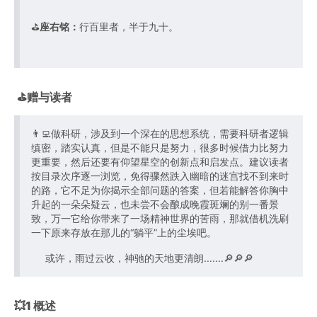
⛳️
座右铭：
行百里者，半于九十。
⛳️赠与读者
👨‍💻做科研，涉及到一个深在的思想系统，需要科研者逻辑
缜密，踏实认真，但是不能只是努力，很多时候借力比努力
更重要，然后还要有仰望星空的创新点和启发点。建议读者
按目录次序逐一浏览，免得骤然跌入幽暗的迷宫找不到来时
的路，它不足为你揭示全部问题的答案，但若能解答你胸中
升起的一朵朵疑云，也未尝不会酿成晚霞斑斓的别一番景
致，万一它给你带来了一场精神世界的苦雨，那就借机洗刷
一下原来存放在那儿的“躺平”上的尘埃吧。
或许，雨过云收，神驰的天地更清朗.......🔎🔎🔎
💥1 概述