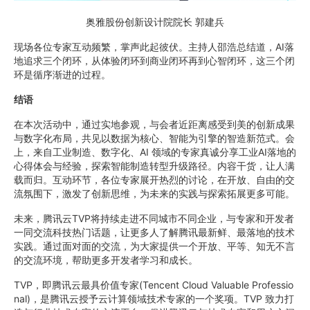
奥雅股份创新设计院院长 郭建兵
现场各位专家互动频繁，掌声此起彼伏。主持人邵浩总结道，AI落
地追求三个闭环，从体验闭环到商业闭环再到心智闭环，这三个闭
环是循序渐进的过程。
结语
在本次活动中，通过实地参观，与会者近距离感受到美的创新成果
与数字化布局，共见以数据为核心、智能为引擎的智造新范式。会
上，来自工业制造、数字化、AI 领域的专家真诚分享工业AI落地的
心得体会与经验，探索智能制造转型升级路径。内容干货，让人满
载而归。互动环节，各位专家展开热烈的讨论，在开放、自由的交
流氛围下，激发了创新思维，为未来的实践与探索拓展更多可能。
未来，腾讯云TVP将持续走进不同城市不同企业，与专家和开发者
一同交流科技热门话题，让更多人了解腾讯最新鲜、最落地的技术
实践。通过面对面的交流，为大家提供一个开放、平等、知无不言
的交流环境，帮助更多开发者学习和成长。
TVP，即腾讯云最具价值专家(Tencent Cloud Valuable Professio
nal)，是腾讯云授予云计算领域技术专家的一个奖项。TVP 致力打