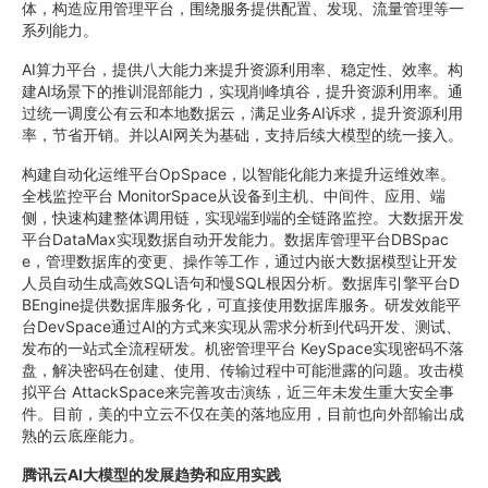
体，构造应用管理平台，围绕服务提供配置、发现、流量管理等一
系列能力。
AI算力平台，提供八大能力来提升资源利用率、稳定性、效率。构
建AI场景下的推训混部能力，实现削峰填谷，提升资源利用率。通
过统一调度公有云和本地数据云，满足业务AI诉求，提升资源利用
率，节省开销。并以AI网关为基础，支持后续大模型的统一接入。
构建自动化运维平台OpSpace，以智能化能力来提升运维效率。
全栈监控平台 MonitorSpace从设备到主机、中间件、应用、端
侧，快速构建整体调用链，实现端到端的全链路监控。大数据开发
平台DataMax实现数据自动开发能力。数据库管理平台DBSpac
e，管理数据库的变更、操作等工作，通过内嵌大数据模型让开发
人员自动生成高效SQL语句和慢SQL根因分析。数据库引擎平台D
BEngine提供数据库服务化，可直接使用数据库服务。研发效能平
台DevSpace通过AI的方式来实现从需求分析到代码开发、测试、
发布的一站式全流程研发。机密管理平台 KeySpace实现密码不落
盘，解决密码在创建、使用、传输过程中可能泄露的问题。攻击模
拟平台 AttackSpace来完善攻击演练，近三年未发生重大安全事
件。目前，美的中立云不仅在美的落地应用，目前也向外部输出成
熟的云底座能力。
腾讯云AI大模型的发展趋势和应用实践