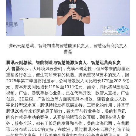
腾讯云副总裁、智能制造与智慧能源负责人、智慧运营商负责人
曹磊
腾讯云副总裁、智能制造与智慧能源负责人、
智慧运营商负责
人
曹磊
表示，大环境风云变幻，充满不确定性，但AI带来的颠覆正
重塑各行各业，催生前所未有的机遇。腾讯重视AI技术的投入，据
2025年第二季度财报显示，公司研发投入同比增长17%至202.5亿
元，资本开支同比增长119% 至191.1亿元。如今，腾讯将AI应用在
视频、广告、游戏等核心业务，已在代码开发、数智人直播、广告
创意、3D建模、广告投放等方面实现降本增效。随着企业步入数
字化转型深水区，腾讯持续发挥底层支持、工程化的作用，并基于
腾讯20多年来积累的原子能力，致力于与行业共创，美的和腾讯
的合作就是生动的案例，从开始的腾讯会议互联，到现在深入业
务，服务全球，都有了长足的发展和合作，美的出海巴西，有着腾
讯云分布式云CDC的支持，在欧洲，通过腾讯公有云联合打造了统
一的数字化底座，以及美的全屋家电智能化设备也有腾讯云AI、音