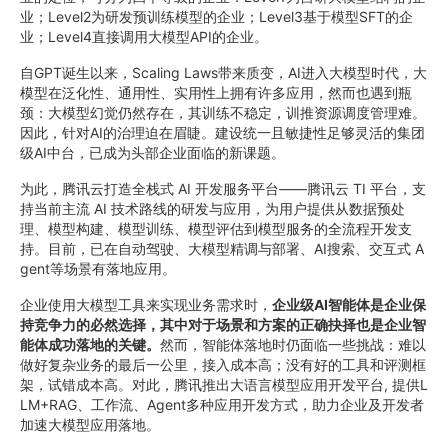
业；Level2为研发预训练模型的企业；Level3基于模型SFT的企
业；Level4直接调用大模型API的企业。
自GPT诞生以来，Scaling Laws带来质变，AI进入大模型时代，大
模型在泛化性、通用性、实用性上拥有许多应用，然而也遇到瓶
颈：大模型幻觉仍然存在，其训练不稳定，训推资源调度管理难。
因此，针对AI的治理迫在眉睫。建设统一且敏捷性足够灵活的集团
级AI中台，已成为头部企业面临的新课题。
为此，腾讯云打造全栈式 AI 开发服务平台——腾讯云 TI 平台，支
持当前主流 AI 技术路线的研发与应用，为用户提供从数据预处
理、模型构建、模型训练、模型评估到模型服务的全流程开发支
持。目前，已在自动驾驶、大模型精调与部署、AI搜索、交互式 A
gent等场景有落地应用。
企业使用大模型工具来实现业务需求时，
企业级AI智能体是企业保
持竞争力的必然选择，
其中对于
场景和方案的正确抉择也是企业智
能体成功落地的关键。
然而，智能体落地时仍面临一些挑战：难以
做好复杂业务的最后一公里，接入成本高；没有好的工具和评测框
架，试错成本高。对此，腾讯推出大语言模型应用开发平台, 提供L
LM+RAG、工作流、Agent多种应用开发方式，助力企业及开发者
加速大模型应用落地。