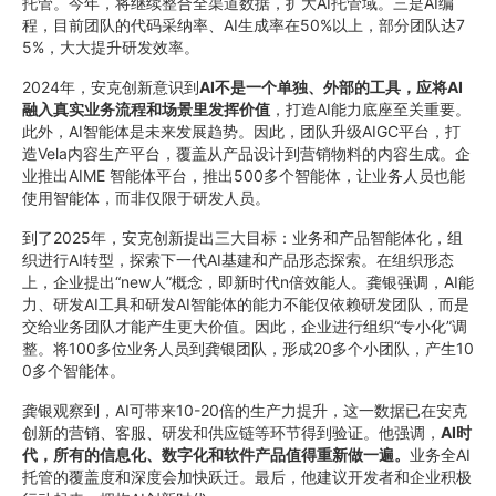
托管。今年，将继续整合全渠道数据，扩大AI托管域。三是AI编
程，目前团队的代码采纳率、AI生成率在50%以上，部分团队达7
5%，大大提升研发效率。
2024年，安克创新意识到
AI不是一个单独、外部的工具，应将
AI
融入真实业务流程和场景里
发挥价值
，打造AI能力底座至关重要。
此外，AI智能体是未来发展趋势。因此，团队升级AIGC平台，打
造Vela内容生产平台，覆盖从产品设计到营销物料的内容生成。企
业推出AIME 智能体平台，推出500多个智能体，让业务人员也能
使用智能体，而非仅限于研发人员。
到了2025年，安克创新提出三大目标：业务和产品智能体化，组
织进行AI转型，探索下一代AI基建和产品形态探索。在组织形态
上，企业提出“new人”概念，即新时代n倍效能人。龚银强调，AI能
力、研发AI工具和研发AI智能体的能力不能仅依赖研发团队，而是
交给业务团队才能产生更大价值。因此，企业进行组织“专小化”调
整。将100多位业务人员到龚银团队，形成20多个小团队，产生10
0多个智能体。
龚银观察到，AI可带来10-20倍的生产力提升，这一数据已在安克
创新的营销、客服、研发和供应链等环节得到验证。他强调，
AI时
代，
所有的信息化、数字化和软件产品值得重新做一遍。
业务全AI
托管的覆盖度和深度会加快跃迁。最后，他建议开发者和企业积极