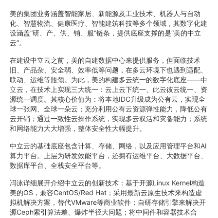
美的集团业务涵盖智能家居、新能源及工业技术、机器人与自动
化、智慧物流、健康医疗、智能建筑科技等多个领域，其数字化建
设涵盖“研、产、供、销、服”链条，提供底座支撑的是“美的中立
云”。
在建设中立云之前，美的自建数据中心来提供服务，但面临技术
旧、产品杂、安全弱、效率低等问题，在多云环境下也遇到适配、
联动、运维等瓶颈。为此，美的构建多云统一的数字化底座——中
立云，在技术上实现三大统一：云上云下统一、此云彼云统一、资
源统一调度。其核心价值为：将本地IDC升级成为公有云，实现全
球一张网、全球一朵云；充分利用公有云资源弹性能力，降低公有
云开销；通过一致性云操作系统，实现多云双活和灾备能力；系统
和网络能力大大增强，整体安全性大幅提升。
中立云的基础底座包含计算、存储、网络，以及应用管理平台和AI
算力平台。上层为研发效能平台，还拥有运维平台、大数据平台、
数据库平台、全栈安全平台等。
冯泳详细展开介绍中立云的创新技术：基于开源Linux Kernel构造
美的OS，兼容CentOS/Red Hat；采用最新云原生技术来构造虚
拟机解决方案，替代VMware等商业软件；自研存储引擎来解决开
源Ceph索引算法差、爆炸半径大问题；将中间件和容器技术合