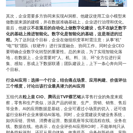
其次，企业需要多方协同来实现AI洞察。他建议使用工业小模型来
做数据来源的建模，并在数据准确基础上，企业进行治理和优化。
最后，他建议
不在落后的自动化上做数字化建设，也不在缺乏数字
化的基础上推进智能化。数字化是智能化的基础，这是渐进的过
程。
为了达到这个目标，企业在做组织变革时需注意：从事“机”
“电”“软”团队（软硬件）进行深度融合、协同工作。同时企业CEO
要明确企业数字化转型的重要性。总的来说，为了实现智能化落
地，在数据上，企业需要对“人、机、料、法、环”全方位进行采
集、感知，形成上下数据联通；团队建设上，上下一条心奔向同一
个目标。
行业AI应用：选择一个行业，结合痛点场景、应用构建、价值评估
三个维度，讨论出该行业最具潜力的AI应用
五组代表
粒上皇 CIO
、腾讯云TVP
蔡艺铭
从零售行业的角度来观
察，零售和生产类似，涉及产品的研发、生产、营销、销售、售后
等业务。AI的应用数据是基础，企业可通过小场景的切入，还可借
鉴行业标杆企业来驱动AI落地。同时，企业需建设关键业务系统，
如供应链、营销、消费者运营、数据底座等实现流程在线、业务在
线、数据在线。他表示，在企业评价AI应用ROI时，不能单纯只从
财务指标评判，还可从用户体验、效率提高、业务创新价值、风险