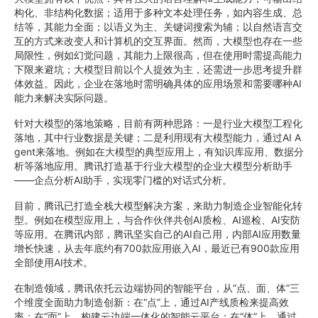
构化、非结构化数据；适用于多种文本处理任务，如内容生成、总
结等，其能力全面；以语义为主、关键词搜索为辅；以自然语言交
互的方式来改变人和计算机的交互界面。然而，大模型也存在一些
局限性，例如幻觉问题，其能力上限很高，但在使用时需提高能力
下限来避坑；大模型目前以个人提效为主，还需进一步思考提升群
体效益。因此，企业在落地时需明确具体的应用场景和需要哪种AI
能力来解决实际问题。
针对大模型的落地策略，目前有两种思路：一是行业大模型工程化
落地，其中行业数据是关键；二是利用现有大模型能力，通过AI A
gent来落地。例如在大模型的典型应用上，有知识库应用、数据分
析等落地应用。腾讯打造基于行业大模型的企业大模型分析助手
——企点分析AI助手，实现零门槛的对话式分析。
目前，腾讯已打造全栈大模型解决方案，来助力制造企业智能化转
型。例如在模型应用上，与合作伙伴共创AI质检、AI巡检、AI安防
等应用。在腾讯内部，腾讯坚实自己的AI自己用，内部AI应用数量
增长快速，从去年底约有700款应用嵌入AI，最近已有900款应用
全部使用AI技术。
在制造领域，腾讯依托云边端协同的智能平台，从“点、面、体”三
个维度全面助力制造创新：在“点”上，通过AI产线质检来提高效
率；在“面”上，构建云边端一体化的智能云平台；在“体”上，通过