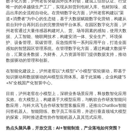
数字化方面，泸州老窖突破国外技术封锁，建成工信部认证、行业
唯一的的卓越级生产工厂，实现从卸货到包材入库、包材卸垛、成
品出库的全流程自动化。在营销数字化方面，泸州老窖构建以“渠
道+消费者”为中心的生态链，基于大数据赋能数字化营销，构建从
前台到中台再到后台的完整营销平台体系。在园区数字化方面，泸
州老窖通过大量传感器构建对人、货、场等因素的感知，使用大数
据、人工智能、物联网技术，构建安消一体、安全生产、环境保
护、设备管理、双碳管理、应急指挥等一系列应用平台，打造全面
感知的智慧园区管理系统。在管理数字化方面，通过构建大数据平
台，汇聚业务数据，为财务、人力资源等部门提供数据支持，推动
数据驱动的管理和创新。
在智能化建设上，泸州老窖以“大模型”+“小模型”双轮驱动，即基于
知识驱动和数据驱动的AI模型应用体系。基于此策略，企业构建“5
+N”全栈国产化智算中心。
目前，泸州老窖在小模型上，深耕业务场景应用，释放数智化应用
实效。在大模型上，构建基于大模型应用，与帆软合作研发智能问
数应用，与科大讯飞合作研发智慧客服应用，还推出ChatBox智能
问答机器人、智能陪练、数字员工等应用，并进行垂直领域大模型
的探索，同时推进柔性协作智能机器人及其范式应用。
热点头脑风暴，开放交流：AI+智能制造，产业落地如何突围？