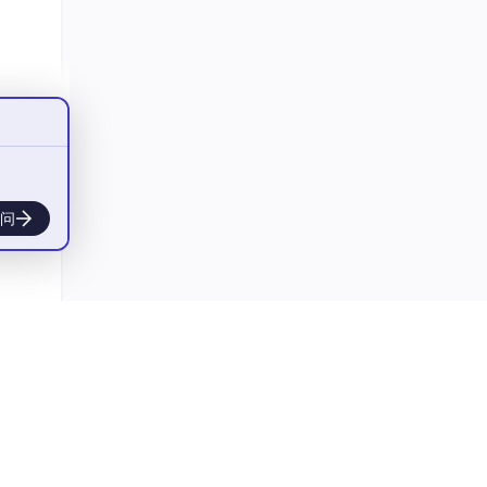
给了
问
 用