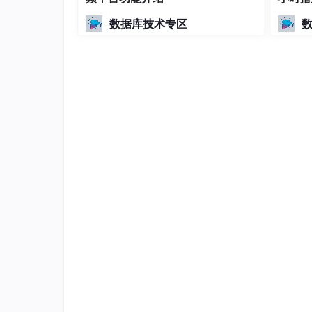
升 1
数据库技术专区
客户端向master的mysql sever写入数据
当数据发生变化时，master将变更的数据
slave订阅了master的binlog，所以会通
g
I/O THREAD读取到binlog后会吸入到re
slave会通过SQL THREAD读取rela
这里有几点需要注意：
主从复制不是强一致性，只能保证最终一
master配合binlog复制会影响性能，所
ave上挂slave
基于 Spring Boot + MyBatis Plus 
限、多租户、数据权限、工作流、三方登录