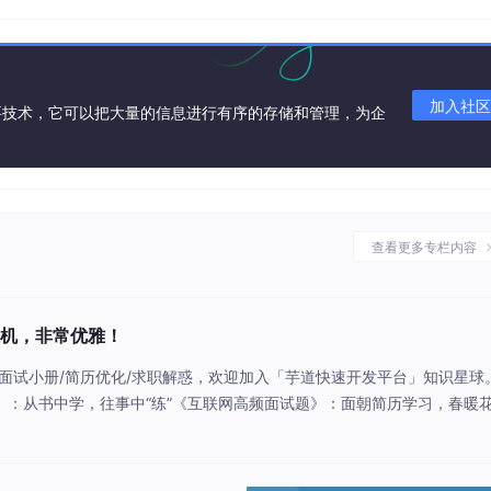
ianya/ruoyi-vue-pro
ntianya/yudao-cloud
加入社区
要技术，它可以把大量的信息进行有序的存储和管理，为企
来源：www.cnblogs.com/k
zelda/p/8362612
查看更多专栏内容
状态机，非常优雅！
交流/面试小册/简历优化/求职解惑，欢迎加入「芋道快速开发平台」知识星球
：从书中学，往事中“练”《互联网高频面试题》：面朝简历学习，春暖
景题《精进 Java 学习指南》：系统学习，互联网主流技术栈《必读 Ja