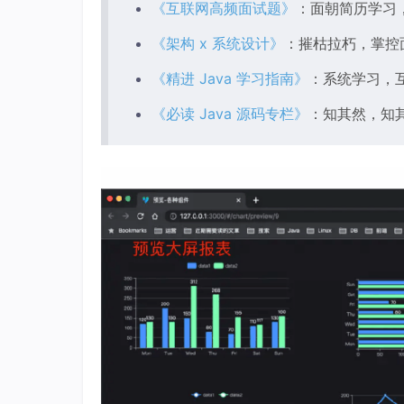
《互联网高频面试题》
：面朝简历学习
《架构 x 系统设计》
：摧枯拉朽，掌控
《精进 Java 学习指南》
：系统学习，
《必读 Java 源码专栏》
：知其然，知