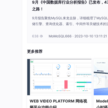
9月《中国数据库行业分析报告》已发布，47页
之路！
01、什么是binlog
9月报告聚焦MySQL来龙去脉，详细梳理了MyS
binlog是mysql的一种二进制日志文件，用来
储引擎、查询优化器、索引、中间件等关键技术的
习。
638
MoMoSQL666 · 2023-10-10 13:11:21

更多推荐
WEB VIDEO PLATFORM 网络视
Mode
频平台功能介绍
小时搭