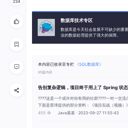
234
Boot 地址：https://gitee.com/zhijiant
Cloud 地址：https://gitee.com/zhijia
数据库技术专区
视频教程：https://doc.iocoder.cn
数据库是今天社会发展不可缺少的重
业的数据处理提供了强大的保障。
本内容已收录至专栏
《SQL数据库》
01、什么是binlog
95篇内容
02、binlog的业务应用
03、数据异构
告别复杂逻辑，项目终于用上了 Spring 
04、缓存数据的补充
????这是一个或许对你有用的社群????一对一
下面是星球提供的部分资料：《项目实战（视频）》
05、基于数据的任务分发
开《架构 x 系统设计》：摧枯拉朽，掌控面试高频场
455
Java基基 · 2023-09-27 11:55:43

源码专栏》：知其然，知其所以然????
06、总结