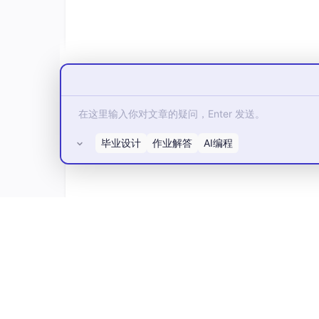
项目地址：https://github.com/YunaiV/
视频教程：https://doc.iocoder.cn/vid
02、binlog的业务应用
上面介绍了mysql中应用binlog的场景，而我
毕业设计
作业解答
AI编程
我们很多的业务运用空间。
基于 Spring Cloud Alibaba + Gateway
户小程序，支持 RBAC 动态权限、多租
所有评论(0)
项目地址：https://github.com/YunaiV
视频教程：https://doc.iocoder.cn/vid
03、数据异构