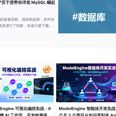
干货带你详览 MySQL 崛起
QL的发展历程、现状和趋势，并对存
记录数据的变化。mysql使用binlog进行主从复制，如图：
演进进行了剖析，欢迎大家下载学
lEngine 可视化编排实战：6
ModelEngine 智能体开发实
建 AI 工作流，开发效率提
个月 3 个项目从知识库到多 Ag