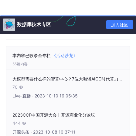
在此背景下到底中国服务机器人产业发展有什么特征？哪些场景才
是服务机器人的继续高速生长的沃土？哪些市场玩家已经率先在海
外业务市场占据了高位？现有的市场玩家的发展路径又该如何复
刻？
数据库技术专区
加入社区
欢迎阅读TE智库（ID：TEinstitute）
《刻画未来的道路：中国服务
机器人产业研究》
报告，与我们共探服务机器人产业的发展。
报告PDF获取方式
本内容已收录至专栏
《活动沙龙》
55篇内容
关注「TE智库」公众号，后台回复“服务机器人报告”或“服务机器
人”获得下载链接；
大模型需要什么样的智算中心？7位大咖谈AIGC时代算力挑战与风口丨GACS 2023
添加「TE小助手」客服账号，私信获得；
70

点击「查看原文」跳转至TE官网获取下载链接；
Live-直播 · 2023-10-10 16:05:35
TE智库数据库网站
2023CCF中国开源大会丨开源商业化分论坛
点击「查看原文」跳转至TE指数网站；
444

开源头条 · 2023-10-08 10:37:11