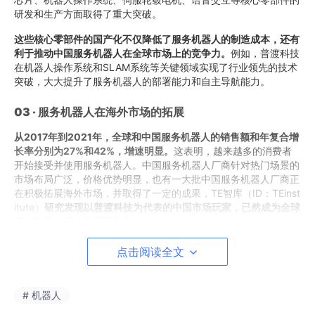
研发和生产方面取得了重大突破。
这些核心零部件的国产化不仅降低了服务机器人的制造成本，还有
利于推动中国服务机器人在全球市场上的竞争力。
例如，普渡科技
在机器人操作系统和SLAM系统等关键领域实现了行业领先的技术
突破，大大提升了服务机器人的部署能力和自主导航能力。
03 · 服务机器人在海外市场的拓展
从2017年到2021年，全球和中国服务机器人的销售额和年复合增
长率分别为27%和42%，增速明显。
这表明，越来越多的消费者
开始接受并使用服务机器人。中国服务机器人厂商针对热门场景的
市场布局广泛，价格优势明显，也有一大批中国服务机器人厂商正
在积极拓展海外市场，并取得了一定的成果，TE智库（ID：TEinst
itute）
研究发现以普渡科技为代表的中国市场玩家，已然成为全球
服务机器人产业的重要角色。
未来，随着技术的不断进步和市场需求的大幅增长，中国服务机器
点击阅读全文
人厂商将有更多的机会和挑战来拓展海外市场。同时，政策加持等
利好因素也将进一步推动中国服务机器人产业的快速发展。因此，
我们有理由相信，未来几年中国服务机器人产业将继续保持快速增
# 机器人
长的态势。