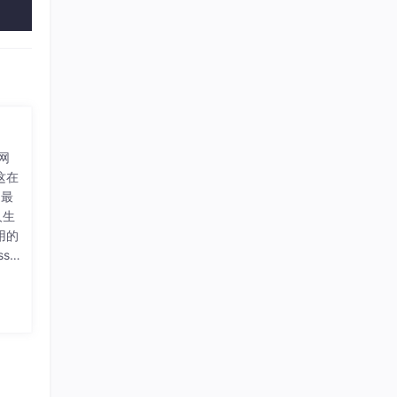
建网
这在
是最
人生
用的
ss
这篇
rd
们的
避免