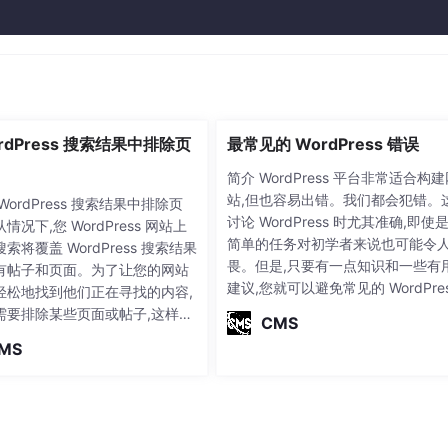
rdPress 搜索结果中排除页
最常见的 WordPress 错误
简介 WordPress 平台非常适合构
站,但也容易出错。我们都会犯错。
WordPress 搜索结果中排除页
讨论 WordPress 时尤其准确,即使
情况下,您 WordPress 网站上
简单的任务对初学者来说也可能令
索将覆盖 WordPress 搜索结果
畏。但是,只要有一点知识和一些有
有帖子和页面。为了让您的网站
建议,您就可以避免常见的 WordPre
轻松地找到他们正在寻找的内容,
错误,这些错误经常会让人绊倒。 在
需要排除某些页面或帖子,这样它
CMS
博文中,我们将探讨一些最常见的 Wo
再出现在这些结果中。 在本文中,
MS
Press 错误,并为您提供如何修复它
如何从 WordPress 搜索结果中
建议。因此,请继续阅读以了解如何
面或帖子。让我们分开。 在这里,
这
看到两种不同的方法来做到这一