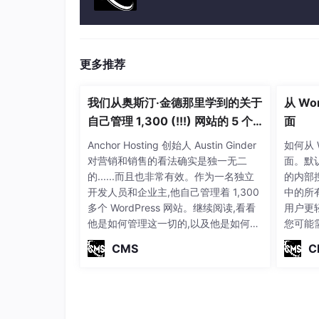
更多推荐
我们从奥斯汀·金德那里学到的关于
从 Wo
自己管理 1,300 (!!!) 网站的 5 个
面
技巧
Anchor Hosting 创始人 Austin Ginder
如何从 
对营销和销售的看法确实是独一无二
面。默认
的......而且也非常有效。作为一名独立
的内部搜
开发人员和企业主,他自己管理着 1,300
中的所
多个 WordPress 网站。继续阅读,看看
用户更
他是如何管理这一切的,以及他是如何从
您可能
头开始创业的...... 1.收入不是唯一目标
就不会
CMS
C
“从项目过渡到服务对我和我想要追求的
您将学习
东西来说是有意义的。收入方面,从每个
排除页
项目的基础到收
我们将