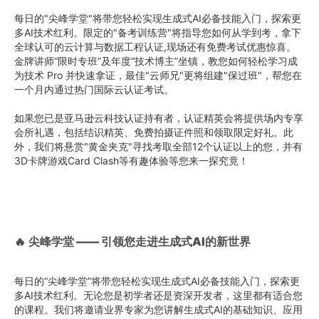
每日的"尖峰学堂"将带您轻松实现生成式AI必备技能入门，探索更
多AI技术红利。限定的"备考训练营"将指导您如何从学到考，拿下
全球认可的云计算与数据工程认证,现场还有免费考试优惠惊喜。
金牌讲师“限时专班”及年度“技术博主”坐镇，教您如何轻松学习成
为技术 Pro 并快速拿证，最佳"云师兄"更将组建"保过班"，帮您在
一个月内通过热门国际云认证考试。
如果您已是亚马逊云科技认证持有者，认证精英会将提供场内专享
会所礼遇，包括结识精英、免费拍摄证件照和领取限定好礼。此
外，我们将悬赏"黄金夹克"寻找考取全部12个认证以上的您，并有
3D卡牌游戏Card Clash等有趣体验等您来一探究竟！
🔥
尖峰学堂 —— 引领您走进生成式AI的新世界
每日的“尖峰学堂”将带您轻松实现生成式AI必备技能入门，探索更
多AI技术红利。无论您是初学者还是资深开发者，这里都有适合您
的课程。我们将邀请业界专家为您讲解生成式AI的基础知识、应用