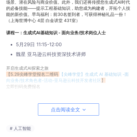
场景、潜在风险与商业价值。此外，我们还将传授您生成式AI时代
的必备技能——提示工程基础知识，助您成为构建者，开拓个人技
能的新价值。早鸟福利：前30名签到者，可获得神秘礼品一份！
（上海世博中心 4层 白金讲堂 431室）
课程一：生成式AI基础知识 - 面向业务/技术岗位人士
5月29日 11:15-12:00
魏星 亚马逊云科技资深技术讲师
开启生成式AI探索之旅
【5.29尖峰学堂报名二维码
【尖峰学堂】生成式 AI 基础知识 -面
向业务/技术角色者-活动-亚马逊云科技开发者社区
】
立即扫码免费报名
课程二：提示工程基础知识
点击阅读全文
5月30日 11:15-12:00
秦晨光 亚马逊云科技资深技术讲师
# 人工智能
开启生成式AI探索之旅