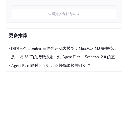
备考训练营一：AWS Certified 云从业者 认证
查看更多专栏内容
5月29日 11:15-12:00
姚泉 亚马逊云科技技术讲师
参与答题环节的前15名，将获得全额免费考试优惠折
更多推荐
扣码，价值100美元！
·
国内首个 Frontier 三件套开源大模型：MiniMax M3 完整技术拆解
开启拿下全球认可的云计算从业者认证
·
从一场 38 ℃的成都沙龙，到 Agent Plan × Seedance 2.0 的五周深度实测
【5.29备考训练营报名二维码
备考训练营：AWS Certified 云从业
者认证-活动-亚马逊云科技开发者社区
】
·
Agent Plan 限时 2.5 折：50 块钱能换来什么？
立即扫码免费报名
备考训练营二：AWS Certified 数据工程师 - 助理级 认证
5月30日 11:15-12:00
林於晟 亚马逊云科技技术讲师
参与答题环节的前10名，将获得全额免费考试优惠折
扣码，价值150美元！全程参会者还可获得67%折优
惠码。