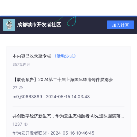
【5.30尖峰学堂报名二维码
【尖峰学堂】提示工程基础知识-活
动-亚马逊云科技开发者社区
】
立即扫码免费报名
成都城市开发者社区
加入社区
推荐内容
本内容已收录至专栏
《活动沙龙》
357篇内容
【展会预告】2024第二十届上海国际铸造铸件展览会
📜
备考训练营 —— 助您一举拿下全球认证
27

m0_60663889 · 2024-05-15 14:03:48
限定的“备考训练营”将带您如何从学到考，拿下全球认可的云计算
与数据工程认证。我们为您准备了丰富的模拟试题和实战练习，助
共创数字经济新生态，华为云生态领航者·AI先遣队圆满落幕
您熟悉考试流程和题型。现场还有免费考试优惠惊喜等着您！早鸟
福利：前30名签到者，可获得神秘礼品一份！（上海世博中心 4
1237

层 白金讲堂 430室）
华为云开发者联盟 · 2024-05-16 10:46:45