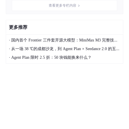
作而来，造型得体、刻画精细，佛像的神态把握准确，将菩萨的庄
查看更多专栏内容
严神圣之感充分表现出来。
更多推荐
·
国内首个 Frontier 三件套开源大模型：MiniMax M3 完整技术拆解
·
从一场 38 ℃的成都沙龙，到 Agent Plan × Seedance 2.0 的五周深度实测
·
Agent Plan 限时 2.5 折：50 块钱能换来什么？
福州工美展区的根雕。记者 邹家骅 摄
大师领衔
串珠成链
中国工艺美术博览会作为我国工艺美术行业的顶级盛会，为各地工
艺美术产业及大师工匠，搭建了百团献艺、千工竞技的大舞台。观