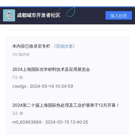
观众对新派陶瓷艺术品爱不释手。
百工荟萃
三宝闪耀
成都城市开发者社区
加入社区
福建省是我国工艺美术产业大省。福建馆采用“中国红”作为主色
调，巧妙运用了福建工艺美术精品、代表性地标等元素，展品数量
超1万件，参展规模为历年之最。
本内容已收录至专栏
《活动沙龙》
福州工美展区的展览面积达到5000平方米，凝聚了全市工艺美术
大师、工匠及知名品牌的优势资源，参赛作品400多件，参展作品
357篇内容
4000余件，企业近40家。
2024上海国际光学材料技术及应用展览会
福州工美展区还设立了特色展区，展览面积360平方米，共征集了
20余位中国工艺美术大师及数十名福建省工艺美术大师的近百件
73

（套）具有福州工艺美术代表性和影响力的精品佳作参展，涵盖寿
cwzlgs · 2024-05-14 10:34:59
山石雕、脱胎漆器、木雕、软木画等福州传统工艺美术门类。
在福州工美展区，“镇馆之宝”是什么？记者了解到，其一是中国工
2024第二十届上海国际热处理及工业炉展将于12月开幕！
艺美术大师、国家级非物质文化遗产传承人陈礼忠的作品《凤鸣盛
世》（寿山石雕），用绚丽华美的花鸟构图表现出华贵、吉祥的意
33

趣，充分体现寿山石雕巧色分明、绚烂多姿的艺术特点，寓意祖国
m0_60663889 · 2024-05-15 13:40:25
繁荣昌盛、天下太平。另一个是福建省工艺美术大师陈忠的《千手
观音佛像》（牙雕），取象牙整料以立体圆雕技法结合镶嵌工艺制