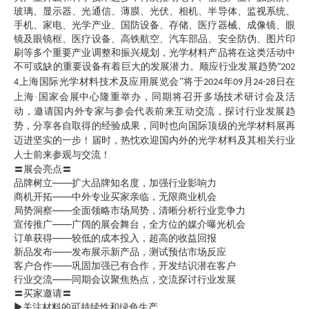
玻璃、显示器、光通信、薄膜、光伏、相机、半导体、监视系统、
手机、家电、光学产业、国防设备、存储、医疗器械、成像镜、眼
镜及眼镜框、医疗设备、高铁航空、汽车部品、安全防伪、图片印
刷等多个重要产业调整和振兴规划，光学材料产品将在这类活动中
不可或缺的重要设备有着巨大的发展潜力。顺应行业发展趋势“
202
上海国际光学材料技术及应用展览会”将于
年
月
日在
4
2024
09
24-28
上海·国家会展中心隆重举办，同期将召开多场技术研讨会及活
动，邀请国内外专家与参会代表前来互动交流，探讨行业发展趋
势，分享各自取得的经验成果，同时也向国际顶级的光学材料展再
迈进坚实的一步！届时，热忱欢迎国内外的光学材料及其相关行业
人士前来参观与交流！
〓展会亮点〓
品牌树立——扩大品牌知名度，加强行业影响力
商机开拓——中外专业买家亲临，无限商业机会
局势洞察——全面领略市场局势，清晰分析行业竞争力
宣传推广——广阔的展会舞台，全方位的媒介曝光机会
订单获得——较低的成本投入，超高的收益回报
新品发布——发布展示新产品，测试预估市场反应
客户合作——巩固加强已有合作，开发结识潜在客户
行业交流——同期会议聚焦热点，交流探讨行业发展
〓买家邀请〓
►关注材料的可持续性和绿色生产