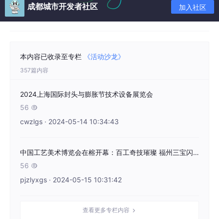
5
、技术设备：生产技术与工艺、成型机械及模具、分析测试仪
成都城市开发者社区
加入社区
器、研发和检测设备等
；
.
〓联系我们〓
联系人：李先生
（同微信）
150-0190-9485
咨询
：
QQ
537402178
邮 箱：
本内容已收录至专栏
《活动沙龙》
sales1@ufiexpo.com
357篇内容
推荐内容
2024上海国际封头与膨胀节技术设备展览会
56

cwzlgs · 2024-05-14 10:34:43
中国工艺美术博览会在榕开幕：百工奇技璀璨 福州三宝闪耀
56

pjzlyxgs · 2024-05-15 10:31:42
查看更多专栏内容