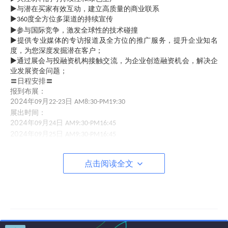
►与潜在买家有效互动，建立高质量的商业联系
►
度全方位多渠道的持续宣传
360
►参与国际竞争，激发全球性的技术碰撞
►提供专业媒体的专访报道及全方位的推广服务，提升企业知名
度，为您深度发掘潜在客户；
►通过展会与投融资机构接触交流，为企业创造融资机会，解决企
业发展资金问题；
〓日程安排〓
报到布展：
2024
年
月
日
09
22-23
AM8:30-PM19:30
展出时间：
2024
年
月
日
09
24
AM9:30-PM16:45
2024
年
月
日
09
25
AM9:30-PM16:45
2024
年
月
日
09
26
AM9:30-PM16:45
2024
年
月
日
09
27
AM9:30-PM16:45
点击阅读全文
2024
年
月
日
09
28
AM9:30-PM16:45
〓参展范围〓
1
、晶态（光学晶体）等晶态相关材料；
2
、非晶态（光学玻璃）非晶态相关材料；
3
、有机化合物（光学塑料）光学塑料相关材料；
4
、聚碳酸酯光学薄膜相关材料；