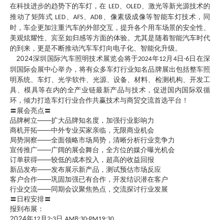
在科技进步的趋势下的车灯，在
、
、激光等新光源技术的
LED
OLED
推动了矩阵式
、
、
、像素级成像等智能车灯技术，同
LED
AFS
ADB
时，车企更加注重汽车的外部交互，提升各个用车场景的安全性、
美观炫耀性、宾至如归感等方面的体验。尤其是随着智能汽车时代
的到来，更是不断推动汽车车灯向电子化、智能化升级。
2024
深圳国际汽车照明技术展览会将于
年
月
日
日在深
2024
12
4
-6
圳国际会展中心举办，将有众多车灯行业知名品牌展出包括整车照
明系统、车灯、光学软件、光源、设备、材料、检测机构、开发工
具、模具等在内的全产业链最新产品与技术，促进国内国际双循
环，倾力打造车灯行业合作共赢技术与商贸交流首选平台！
〓展会亮点〓
品牌树立——扩大品牌知名度，加强行业影响力
商机开拓——中外专业买家亲临，无限商业机会
局势洞察——全面领略市场局势，清晰分析行业竞争力
宣传推广——广阔的展会舞台，全方位的媒介曝光机会
订单获得——较低的成本投入，超高的收益回报
新品发布——发布展示新产品，测试预估市场反应
客户合作——巩固加强已有合作，开发结识潜在客户
行业交流——同期会议聚焦热点，交流探讨行业发展
〓日程安排〓
报到布展：
2024
年
月
日
12
2-3
AM8:30-PM19:30