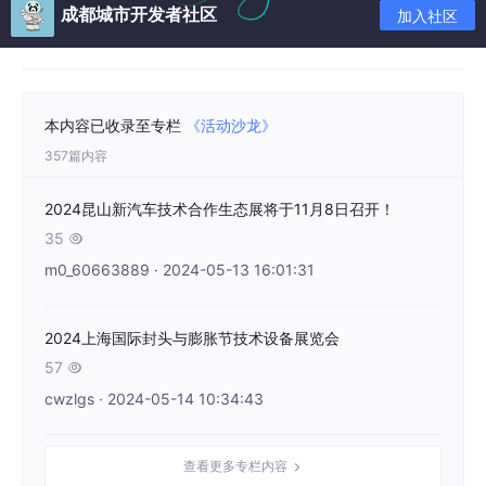
成都城市开发者社区
加入社区
具、其它灯具模具等；
◆原材料：透镜材料、反射镜材料、
材料、
光固化涂料、装
BMC
PC
饰框材料、灯体材料、密封材料、粘接材料、车灯用油漆、冲压件
材料、塑料粒子、金属材料、镀膜材料、包装材料、镀膜材料等；
◆ 加工工艺设备：
、镀铝、免喷涂镀铝、超声波设备、等离子
UV
本内容已收录至专栏
《活动沙龙》
设备、压铸设备、注塑设备、镀膜设备、装配流水线、模具设备、
357篇内容
注射、车灯生产流水线、检测设备、汽车灯具辅助设计、造型
BMC
软件、
等；
CATIA
◆ 试验室设备：材料性能试验、淋水试验、光形检测、高温低温
2024昆山新汽车技术合作生态展将于11月8日召开！
试验、划格试验、开关寿命试验、检测线自动测光仪、气密试验
35

等；
m0_60663889 · 2024-05-13 16:01:31
◆ 认证产品：国内认证产品、国际认证检验测试、检测仪器、光
源测量仪器、
检测仪器等。
LED
〓联系我们〓
联系人：李先生
2024上海国际封头与膨胀节技术设备展览会
（同微信）
150-0190-9485
咨询
：
QQ
537402178
57

邮 箱：
sales1@ufiexpo.com
cwzlgs · 2024-05-14 10:34:43
推荐内容
查看更多专栏内容