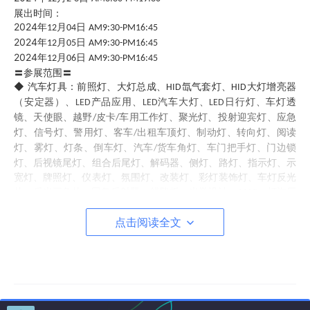
展出时间：
2024
年
月
日
12
04
AM9:30-PM16:45
2024
年
月
日
12
05
AM9:30-PM16:45
2024
年
月
日
12
06
AM9:30-PM16:45
〓参展范围〓
◆ 汽车灯具：前照灯、大灯总成、
氙气套灯、
大灯增亮器
HID
HID
（安定器）、
产品应用、
汽车大灯、
日行灯、车灯透
LED
LED
LED
镜、天使眼、越野
皮卡
车用工作灯、聚光灯、投射迎宾灯、应急
/
/
灯、信号灯、警用灯、客车
出租车顶灯、制动灯、转向灯、阅读
/
灯、雾灯、灯条、倒车灯、汽车
货车角灯、车门把手灯、门边锁
/
灯、后视镜尾灯、组合后尾灯、解码器、侧灯、路灯、指示灯、示
宽灯、牌照灯、仪表灯、氛围灯、改装灯、彩灯装饰灯、车灯反光
片、反光三角片、回复反射器、线路板、光学设计、
、灯泡厂
ASAP
商、工程车辆船舶灯具及灯泡、
前照灯照明随动系统
等；
AFS(
)
点击阅读全文
◆ 车用照明光源：车用
灯系、
氙气灯系、卤素灯系、激光
LED
HID
灯系、
形
形
形系
形系灯泡、各系列灯蕊、高频
低频
H
/800
/9000
/D
/
无极灯、高压汞灯、高压钠灯、金卤灯、软管灯条、装饰灯条、日
行灯珠、管形泡系、插口形泡系、楔形泡系、带座楔形泡系等；
◆ 灯具配套：车用灯具测试系统、密封胶、冲压件、弹簧、螺
丝、遮光罩、车灯玻璃、线束等；
◆ 车灯模具：汽车灯具模具、摩托车灯具模具、电动车灯具模