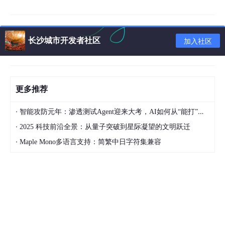
的技术支持。此外，AI驱动的学习平台（如Courser
a）通过个性化推荐和自适应学习路径，让我能够更
高效地学习新知识。
长沙城市开发者社区
加入社区
在个人助理方面，人工智能助手（如Siri）已经成为我
日常生活中的重要部分。这些助手可以帮助我管理日
程、设置提醒、播放音乐、控制智能家居设备等。例
如，早上起床时，我会让Siri 播放新闻并报告当天的
更多推荐
天气情况，以便做好出行准备。
在健康与健身方面，AI在健康和健身领域的应用也对
·
智能攻防元年：渗透测试Agent迎来大考，AI如何从“能打”走向“可控”
我的生活产生了积极影响。我使用的健身应用程序
·
2025 科技前沿全景：从量子突破到星际凝望的文明跃迁
（如华为运动健康中心）利用人工智能分析我的运动
·
数据，提供个性化的健身建议和饮食计划。此外，智
Maple Mono多语言支持：简繁中日字符集兼容
能手表和健康监测设备可以实时跟踪我的心率、睡眠
质量等数据，帮助我更好地管理健康。
在娱乐方面，人工智能也起到了重要作用。流媒体平
台（如抖音）利用AI算法分析我的观看和收听习惯，
推荐符合我兴趣的电影、电视剧和音乐。这不仅丰富
了我的娱乐生活，也节省了寻找新内容的时间。