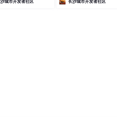
长沙城市开发者社区
长沙城市开发者社区
境下失效- 终端图标与中文字符
图像处理中用于表示像素值分布的
题Maple Mono字体通过创新
工具。在Graphite中，直方图分析
方案，彻底解决了这些痛点，为
够：- **可视化色彩分布**：直观展
发者提供了完美的字体...
GB各通道的像...
程，头部战队仅用2天就几乎清场。其中，冠军队伍绿盟科技“a
 + Manager 全局调度 + 多 Solver 协同 + Harness 长任
计旨在让智能体具备“全局规划”与“局部微操”结合的实战能力。
的思路各有千秋，但底层架构大体趋同，差异集中在上层的任务