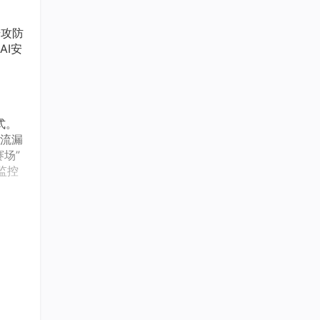
升攻防
I安
式。
主流漏
场”
监控