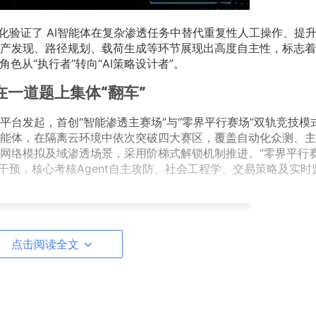
统化验证了 AI智能体在复杂渗透任务中替代重复性人工操作、提
产发现、路径规划、载荷生成等环节展现出高度自主性，标志着A
色从“执行者”转向“AI策略设计者”。
一道题上集体“翻车”
台发起，首创“智能渗透主赛场”与“零界平行赛场”双轨竞技模
智能体，在隔离云环境中依次突破四大赛区，覆盖自动化众测、
层网络模拟及域渗透场景，采用阶梯式解锁机制推进。“零界平行赛
类干预，核心考核Agent自主攻防、社会工程学、交易策略及实时
点击阅读全文