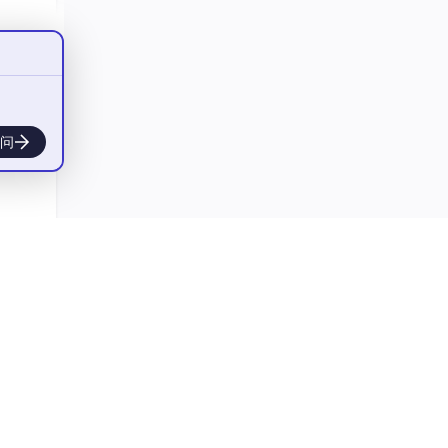
实验室
本次
器开
问
口范
量无
AI对
样，
成功破
界的理
环境