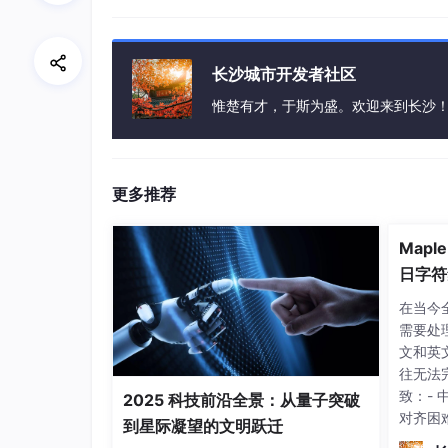
长沙城市开发者社区
更多推荐
Map
日字符
在当今
需要处
文和英
往无法
致：-
2025 科技前沿全景：从量子突破
对齐困
到星际凝望的文明跃迁
代码可