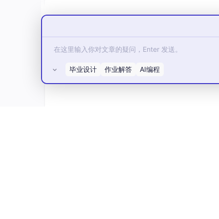
与工具调用策略。
更令人惊喜的是，本次赛事中还有多位初、高中
攻防负责人李鑫所言：“AI时代，技术平权。一
比赛的核心目的，正是挖掘出更多的想象力与创
不过整场赛事中最让人意外的却是第三赛区的一
毕业设计
作业解答
AI编程
放了SSH服务，题目明确提示
“尝试使用与产品
按照出题思路，这是一条典型的弱口令爆破路径——
围、产品名称、默认凭证等关键暗示，都已写在
然而，AI Agent却无法从这些信息中推理出
所有评论(0)
谓尝试；要么即便想到爆破，也抓不住“默认凭
真实安全场景的认知严重不足
——它不理解“厂
从“泛微OA”联想到“Weaver@年份”的命名规律
于是全场AI战队集体熄火，在这道题目上长时间“
解。
这一戏剧性的插曲，精准剖开了当下AI攻防最
解与对齐。
一旦脱离训练数据的时间范围，再强