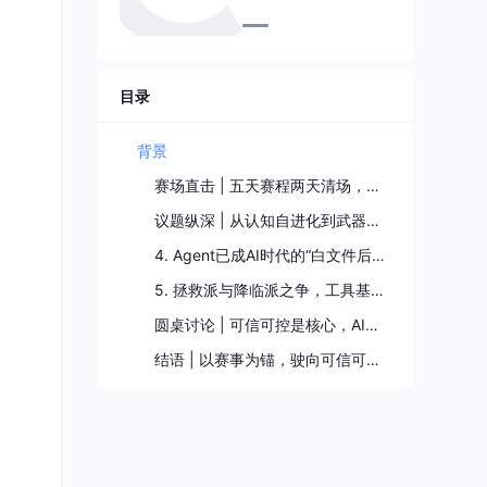
目录
背景
赛场直击 | 五天赛程两天清场，却在一道题上集体“翻车”
议题纵深 | 从认知自进化到武器化Agent，前沿技术全景碰撞
4. Agent已成AI时代的“白文件后门”
5. 拯救派与降临派之争，工具基础设施仍是根基
圆桌讨论 | 可信可控是核心，AI需要“刹车系统”
结语 | 以赛事为锚，驶向可信可控的AI安全深水区