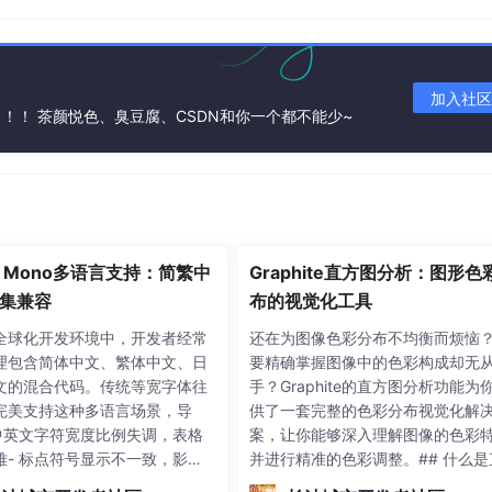
加入社区
惟楚有才，于斯为盛。欢迎来到长沙！！！ 茶颜悦色、臭豆腐、CSDN和你一个都不能少~
le Mono多语言支持：简繁中
Graphite直方图分析：图形色
集兼容
布的视觉化工具
全球化开发环境中，开发者经常
还在为图像色彩分布不均衡而烦恼
理包含简体中文、繁体中文、日
要精确掌握图像中的色彩构成却无
文的混合代码。传统等宽字体往
手？Graphite的直方图分析功能为
完美支持这种多语言场景，导
供了一套完整的色彩分布视觉化解
 中英文字符宽度比例失调，表格
案，让你能够深入理解图像的色彩
难- 标点符号显示不一致，影响
并进行精准的色彩调整。## 什么是
读性- 特殊符号和连字功能在多
图分析？直方图（Histogram）是