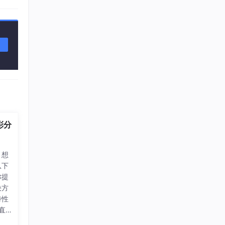
彩分
？想
从下
你提
决方
特性
直方
数字