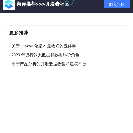
尽管数学已被证明是基础,但数据科学家必须选择具有适当准确性
向你推荐>>>开发者社区
加入社区
的正确模型,因为并非所有模型都会产生相同的结果。因此,数据科
学家必须判断模型何时可以进行生产部署。他们还需要直觉来了解
生产模型何时变得陈旧并且需要重构以响应不断变化的业务条件。
我希望这篇文章能帮助你了解数据科学的基础知识。如果您有兴趣
更多推荐
在这个利润丰厚的领域从事职业,请查看德里的数据科学课程,专为
行业专业人士打造。
·
关于 Jupyter 笔记本最糟糕的五件事
·
2023 年流行的大数据和数据科学角色
·
用于产品分析的开源数据收集和建模平台