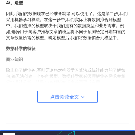
4\。造型
因此,我们的数据现在已经准备就绪,可以使用了。这是第二步,我们
采用机器学习算法。在这一步中,我们实际上将数据拟合到模型
中。我们选择的模型取决于我们拥有的数据类型和业务需求。例
如,选择用于向客户推荐文章的模型将不同于预测给定日期销售的
文章数量所需的模型。确定模型后,我们将数据拟合到模型中。
数据科学的特征
商业知识
除非您了解业务,否则无论您对机器学习算法或统计能力的了解如
何,都无法创建一个好的模型。数据科学家必须理解业务需求并相
应地设计分析。结果,业务领域知识变得重要或有用。
好奇心
点击阅读全文
数据科学并不是一门新学科。它以前就存在过,但是这个领域的进
展非常迅速。解决熟悉问题的新方法不断被开发出来,因此作为数
据科学家,您对了解新兴技术的好奇心变得至关重要。
直觉