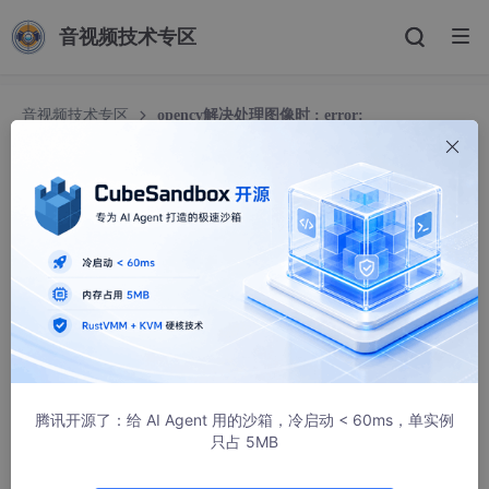
音视频技术专区
音视频技术专区
opencv解决处理图像时 : error:
(-215:Assertion failed) !_src.empty() in function ‘cv::cvtColor‘
opencv解决处理图像时 : error: (-215:Assertion f
ailed) !_src.empty() in function ‘cv::cvtColor‘
阿里小阿希
2475人浏览 · 2022-11-14 09:23:31
项目场景：
提示：这里简述项目相关背景：
腾讯开源了：给 AI Agent 用的沙箱，冷启动 < 60ms，单实例
只占 5MB
用python处理图像时
error: (-215:Assertion failed) !_src.empty()