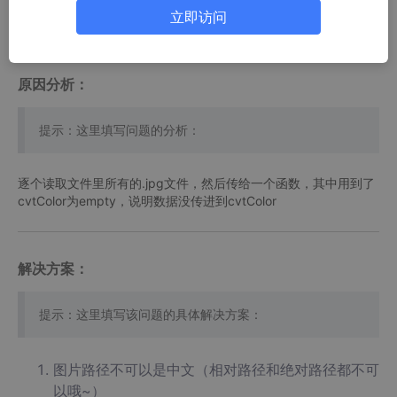
in function ‘cv::cvtColor’
立即访问
原因分析：
提示：这里填写问题的分析：
逐个读取文件里所有的.jpg文件，然后传给一个函数，其中用到了
cvtColor为empty，说明数据没传进到cvtColor
解决方案：
提示：这里填写该问题的具体解决方案：
图片路径不可以是中文（相对路径和绝对路径都不可
以哦~）