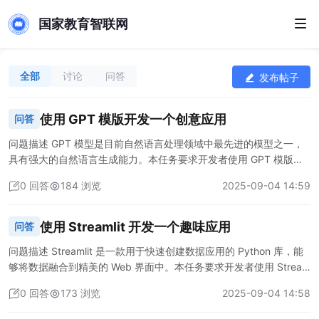
国家教育智联网
全部
讨论
问答
发布帖子
使用 GPT 模版开发一个创意应用
问答
问题描述 GPT 模型是目前自然语言处理领域中最先进的模型之一，
具有强大的自然语言生成能力。本任务要求开发者使用 GPT 模版来
开发一个创意应用，用于展示 GPT 模型的强大能力，同时也能够为
0 回答
184 浏览
2025-09-04 14:59
用户带来实际的使用价值。 悬赏金额 共 300 元悬赏金额，悬赏金额
分配方式如下： 第一名：150 元（1 名）第二名：100 元（1 名）第
三名：50 元（1名） 验收标准 使用 GPT 模版（https:
使用 Streamlit 开发一个趣味应用
问答
问题描述 Streamlit 是一款用于快速创建数据应用的 Python 库，能
够将数据融合到精美的 Web 界面中。本任务要求开发者使用 Stream
lit 来开发一个趣味应用，展示其在将复杂数据和功能转化为用户友好
0 回答
173 浏览
2025-09-04 14:58
界面方面的能力，同时为用户带来乐趣和实用价值。 案例： 《头脑
风暴》https://inscode.csdn.net/@superyan/Streamlit_1046677