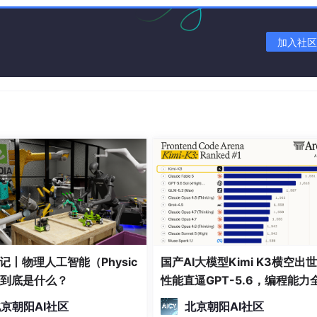
评论和私信
，形成一个自学习、自优化的运营系统。
加入社区
，展示系统的实际效果。
Chain等框架来构建我们的Multi-Agent系统。无论你是内容
你打开一扇通往自动化内容运营的大门。
nal Concepts)
系统之前，让我们先明确一些关键概念：
记丨物理人工智能（Physic
国产AI大模型Kimi K3横空出
互作用的智能体（Agent）组成的计算系统。每个智能体都是
I）到底是什么？
性能直逼GPT-5.6，编程能力
。这些智能体可以共享信息、协作完成任务，甚至可以通过学习
第一！
京朝阳AI社区
北京朝阳AI社区