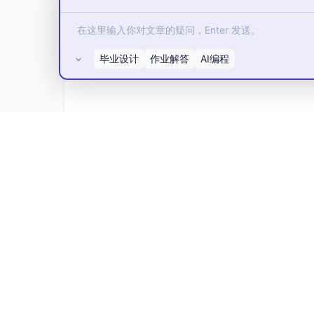
账号定位
：清晰的垂直领域定位有助于吸
热点追踪
：及时结合热点话题可以获得额
毕业设计
作业解答
AI编程
相关工具/技术概览
在构建我们的系统之前，让我们先了解一些将用
LangChain
所有评论(0)
LangChain
是一个用于开发由语言模型驱动的
连接LLM到其他数据源
创建链式的LLM调用
构建具有记忆和推理能力的应用
开发Multi-Agent系统
LangChain的Agent框架特别适合我们
OpenAI API / 其他LLM API
我们需要访问强大的LLM来驱动我们的智能体。O