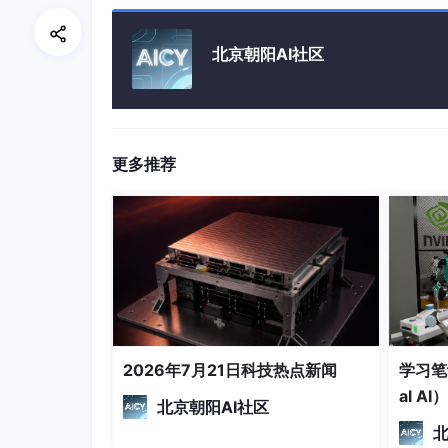
互动管理Agent：如何自动化回复
北京朝阳AI社区
完整闭环构建
：如何将这些模块连接起来
实战案例
：通过一个真实的账号运营案例
我们将使用Python作为主要开发语言，结合Lang
者、运营人员还是技术开发者，这篇文章都将为
更多推荐
二、 基础知识/背景铺垫 (Foundatio
核心概念定义
在深入探讨如何构建Multi-Agent抖音运营
什么是Multi-Agent系统？
2026年7月21日科技热点新闻
学习笔
Multi-Agent系统（多智能体系统）
是由多个相
al A
主的实体，能够感知环境、做出决策并采取行动
北京朝阳AI社区
改进自己的行为。
北