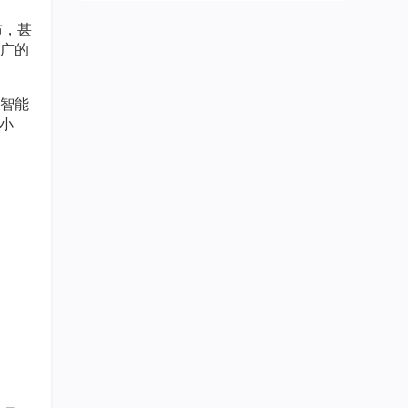
布，甚
广的
智能
小
。