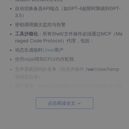
自动切换备选API端点（如GPT-4超限时降级到GPT-
3.5）
密钥调用频次监控与告警
工具沙箱化
：所有Shell/文件操作必须通过MCP（Ma
naged Code Protocol）代理，包括：
动态生成临时
Linux
用户
使用nsjail限制CPU/内存配额
文件系统访问白名单（仅允许操作
/
var
/claw/temp
等指定目录）
审计通道
：Telegram告警与ELK日志流水线必须上线
前验收，重点关注：
工具调用的完整输入/输出记录（脱敏后存储）
点击阅读全文
模型API的请求/响应元数据
沙箱违规事件上下文