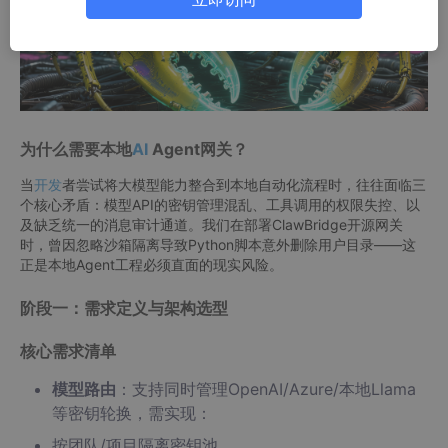
为什么需要本地
AI
Agent网关？
当
开发
者尝试将大模型能力整合到本地自动化流程时，往往面临三
个核心矛盾：模型API的密钥管理混乱、工具调用的权限失控、以
及缺乏统一的消息审计通道。我们在部署ClawBridge开源网关
时，曾因忽略沙箱隔离导致Python脚本意外删除用户目录——这
正是本地Agent工程必须直面的现实风险。
阶段一：需求定义与架构选型
核心需求清单
模型路由
：支持同时管理OpenAI/Azure/本地Llama
等密钥轮换，需实现：
按团队/项目隔离密钥池