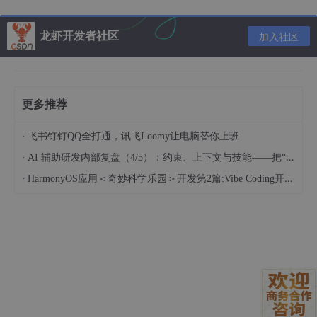
放弃的方案与技术债
龙虾开发者社区
加入社区
直接调用模型API：无法解决多团队密钥共享问题，
且难以实现：
调用限速与熔断
更多推荐
多地域API端点智能选择
请求内容的合规性预筛查
·
飞书钉钉QQ全打通，讯飞Loomy让电脑替你上班
纯Docker隔离：性能损耗超过自动化脚本容忍阈值
·
AI 辅助研发内部复盘（4/5）：约束、上下文与技能——把“人的判断”工程化
（实测延迟增加300ms），且存在：
·
HarmonyOS应用＜奇妙科学乐园＞开发第2篇:Vibe Coding开发流程——从需求描述到应用上线
容器逃逸风险（需额外配置User Namespace）
临时文件清理不及时导致的存储膨胀
难以与宿主机监控系统集成
阶段二：ClawBridge网关部署踩坑
致命错误：默认配置的权限泄漏