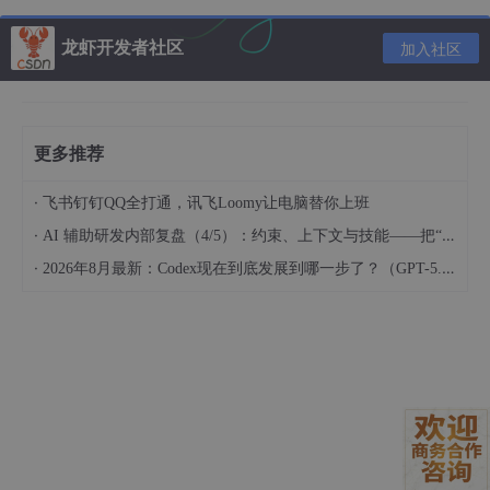
先设计边界，再设计能力
龙虾开发者社区
加入社区
许多 Skill 的问题不是能力不足，而是边界不足。它们告诉模型“我
能做什么”，却没有告诉模型“我不该在什么情况下被调用”。
在 Agent 系统里，这个差异很关键。模型面对用户请求时，真正
更多推荐
困难的往往不是判断某个 Skill 是否“可能有用”，而是判断它是否
“应该在当前上下文中使用”。
·
飞书钉钉QQ全打通，讯飞Loomy让电脑替你上班
因此，每个 Skill 都应该显式写出不适用场景。
·
AI 辅助研发内部复盘（4/5）：约束、上下文与技能——把“人的判断”工程化
·
2026年8月最新：Codex现在到底发展到哪一步了？（GPT-5.6与ChatGPT Pro分享）
# 使用场景 当用户上传 CSV、XLSX，或要求对结构化表格数据
进行清洗、统计、透视、图表生成和 Excel 报告导出时，使用本
Skill。 # 不使用场景 - 用户只是询问 Excel 公式含义，不需要实
际处理文件。 - 用户要求撰写经营报告，但没有提供表格数据。
- 用户只是要解释统计概念，而不是对数据集执行分析。 - 用户
请求的是图表审美建议，而不是基于数据生成图表。