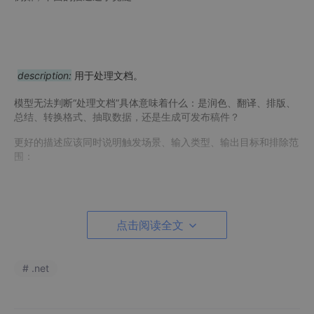
description:
用于处理文档。
模型无法判断“处理文档”具体意味着什么：是润色、翻译、排版、
总结、转换格式、抽取数据，还是生成可发布稿件？
更好的描述应该同时说明触发场景、输入类型、输出目标和排除范
围：
点击阅读全文
description:
当用户需要把 Markdown、Word 或纯文本整理为
结构化技术文档时使用；支持目录重组、章节改写、术语统一和
发布前检查。不要用于代码调试、数据分析、闲聊或简单问答。
# .net
这不是在追求描述更长，而是在减少模型路由时的不确定性。一个
好的 Skill 描述更像 API 边界，而不是宣传文案。