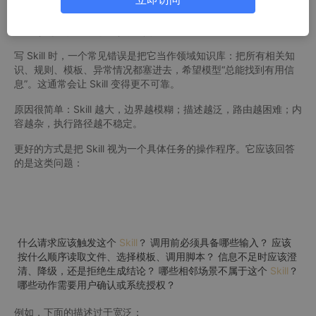
Skill 是任务程序，不是知识库
写 Skill 时，一个常见错误是把它当作领域知识库：把所有相关知
识、规则、模板、异常情况都塞进去，希望模型“总能找到有用信
息”。这通常会让 Skill 变得更不可靠。
原因很简单：Skill 越大，边界越模糊；描述越泛，路由越困难；内
容越杂，执行路径越不稳定。
更好的方式是把 Skill 视为一个具体任务的操作程序。它应该回答
的是这类问题：
什么请求应该触发这个
Skill
？ 调用前必须具备哪些输入？ 应该
按什么顺序读取文件、选择模板、调用脚本？ 信息不足时应该澄
清、降级，还是拒绝生成结论？ 哪些相邻场景不属于这个
Skill
？
哪些动作需要用户确认或系统授权？
例如，下面的描述过于宽泛：