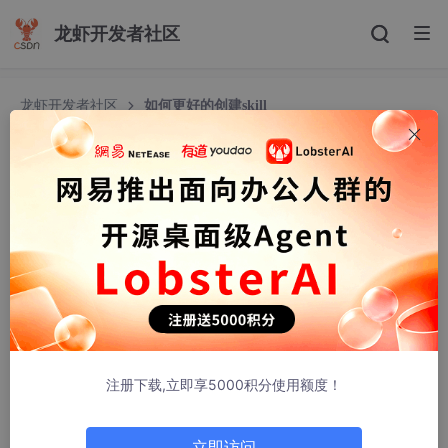
龙虾开发者社区
龙虾开发者社区
如何更好的创建skill
如何更好的创建skill
stillfantasy77
385人浏览 · 2026-05-12 20:28:48
如何更好的创建skill
这次讨论如何把
Skill
写成可靠的工程组件。核心观点有四个：第
一，在 Skill 里写清楚“什么情况下不调用”，能显著减少误触发，提
高模型选择 Skill 的准确率；第二，把模板和案例放进 Skill，而不
注册下载,立即享5000积分使用额度！
是放进全局提示词，可以让它们只在需要时加载，避免为无关任务
浪费 token；第三，当需求和产品流程已经明确时，系统应该直接
指定模型调用某个 Skill，而不是让模型猜；第四，Skill 加网络访
立即访问
问是一个高危组合，必须提前设计好隔离、权限和数据边界。