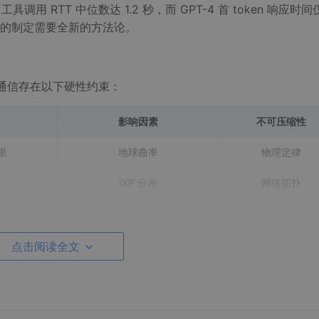
工具调用 RTT 中位数达 1.2 秒，而 GPT-4 首 token 响应时间仅
算的制定需要全新的方法论。
洲通信存在以下硬性约束：
影响因素
不可压缩性
里
地球曲率
物理定律
IXP 分布
网络拓扑
协议设计
标准规范
加密算法复杂度
安全需求
点击阅读全文