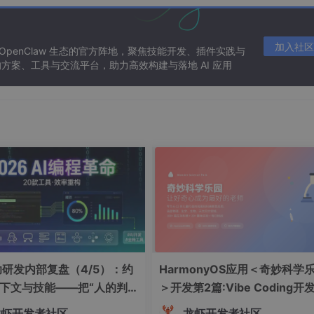
，我们建立了工具调用的全球延迟热力图（示例数据）：
加入社区
 OpenClaw 生态的官方阵地，聚焦技能开发、插件实践与
P95 (ms)
超时建议值
推荐备选路由
方案、工具与交流平台，助力高效构建与落地 AI 应用
2200
3000
经日本跳板
3500
4500
走非洲西海岸
4000
5000
本地缓存优先
T_MAP[route.region_pair]

辅助研发内部复盘（4/5）：约
HarmonyOS应用＜奇妙科学
rityTier.TLS_1_3
下文与技能——把“人的判
＞开发第2篇:Vibe Coding开
程化
程——从需求描述到应用上线
龙虾开发者社区
龙虾开发者社区