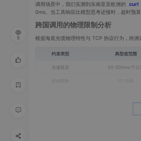
调用场景中，我们实测到东南亚至欧洲的
curl
0ms。当工具响应比模型思考还慢时，超时预
跨国调用的物理限制分析
根据海底光缆物理特性与 TCP 协议行为，跨
5
约束类型
典型值范围
光速延迟
50-200ms/千公
路由跳数
12-18跳
TCP 握手
1-3 RTT
TLS 协商
2-5 RTT
阶梯超时与熔断的工程实现
1. 全球 RTT 热力图构建与动态路由