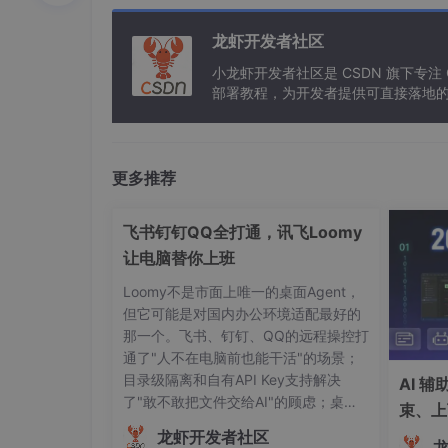
通过 ClawSDK 的
trace_route
模块收集数据
龙虾开发者社区
小龙虾开发者社区是 CSDN 旗下专注
区域对
P50 (ms)
部署教程，为开发者提供可直接落地的
亚太-北美
800
更多推荐
欧洲-南美
1200
中东-非洲
1500
飞书钉钉QQ全打通，讯飞Loomy
让电脑替你上班
实现动态路由需要满足以下校验条件：
Loomy不是市面上唯一的桌面Agent，
但它可能是对国内办公环境适配最好的
def
validate_route
(
route
):

那一个。飞书、钉钉、QQ的远程操控打
assert
 route.latency < 
0.8
 * TIMEOU
通了"人不在电脑前也能干活"的场景；
assert
 route.success_rate > 
0.95
目录级隔离和自有API Key支持解决
AI 
assert
 route.security_level >= Secu
了"敢不敢把文件交给AI"的顾虑；桌面
束、上
宠物和卡通界面则让冰冷的工具协作多
断”工
龙虾开发者社区
了一丝温度。它目前的短板也很明确：