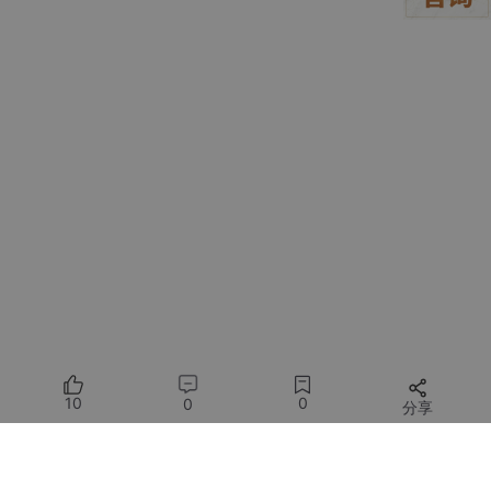
import
import
import
import
import
import
import
import
import
import
static
import
static
 java.util.concurrent.TimeUnit.SECONDS
@SpringBootTest
@Testcontainers
// 开启Testcontainers支持
public
class
ClawTaskPipelineIntegrationTest
 {

10
0
0
// 1. 定义并启动真实的PostgreSQL容器，替代Mock的
分享
@Container
所有评论(0)
public
static
 PostgreSQLContainer<?> postgres =
            .withDatabaseName(
"openclaw_test"
)
