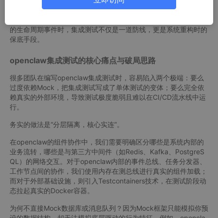
集成测试的核心目标，不是验证某段代码的逻辑是否正确，而是验
证多个组件组合在一起时，它们的“协作契约”是否被严格遵守。在
openclaw的高级玩法中，处理外部API对接、中间件交互以及复杂
的生命周期事件时，集成测试不仅是一道防线，更是系统重构时的
保底手段。
openclaw集成测试的核心痛点与破局思路
很多团队在编写openclaw集成测试时，容易陷入两个极端：要么
过度依赖Mock，把集成测试写成了单体测试的变体；要么完全依
赖真实的外部环境，导致测试极度脆弱且难以在CI/CD流水线中运
行。
务实的做法是“分层隔离，核心实连”。
在openclaw的组件协作中，我们需要明确区分哪些是系统内部的
业务流转，哪些是与第三方中间件（如Redis、Kafka、PostgreS
QL）的网络交互。对于openclaw内部的事件总线、任务分发器、
工作节点间的协作，我们使用内存在测总线进行真实的组件加载；
而对于外部基础设施，则引入Testcontainers技术，在测试阶段动
态拉起真实的Docker容器。
为何不直接Mock数据库或消息队列？因为Mock框架只能模拟你预
设的数据结构，却无法模拟底层驱动的行为特征。例如，opencla