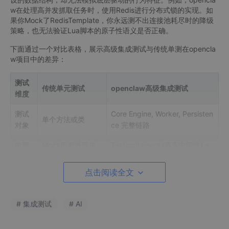
w在处理高并发抓取任务时，使用Redis进行分布式锁的实现。如
果你Mock了RedisTemplate，你永远测不出连接池耗尽时的降级
策略，也无法验证Lua脚本的原子性语义是否正确。
下面通过一个对比表格，展示高级集成测试与传统单测在opencla
w项目中的差异：
测试
传统单元测试
openclaw高级集成测试
维度
测试
Core Engine, Worker, Persisten
单个方法或类
对象
ce 完整链路
依赖
Mock所有外部依
Testcontainers (真实中间件) +
环境
赖
内存事件总线
点击阅读全文
关注
代码逻辑分支、算
组件间数据传递格式、网络超
点
法正确性
时、事务边界
# 集成测试
# AI
执行
秒级（需启动Spring上下文或核
毫秒级
耗时
心容器）