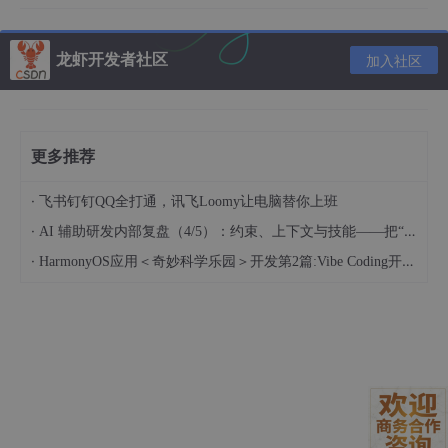
维护
低，重构时需同步
较高，需维护测试用的SQL/配置
成本
修改
文件
龙虾开发者社区
加入社区
实战
案例：基于Testcontainers的TaskPipeline集成测
试
更多推荐
假设我们正在开发一个基于openclaw的竞品价格监控模块。核心
流程是：
TaskScheduler
（调度组件）发布抓取任务到内存队
·
飞书钉钉QQ全打通，讯飞Loomy让电脑替你上班
列，
ClawWorker
（工作组件）监听到任务后发起网络请求，并
·
AI 辅助研发内部复盘（4/5）：约束、上下文与技能——把“人的判断”工程化
将清洗后的数据通过
DataPersistAdapter
（持久化适配器）写
·
HarmonyOS应用＜奇妙科学乐园＞开发第2篇:Vibe Coding开发流程——从需求描述到应用上线
入PostgreSQL数据库。
我们的目标是验证这三个核心组件的协作逻辑，特别是Worker在
处理完任务后，能否正确触发持久化并处理数据库唯一键冲突的异
常。
以下是使用JUnit 5与Testcontainers编写openclaw集成测试的实
操代码：