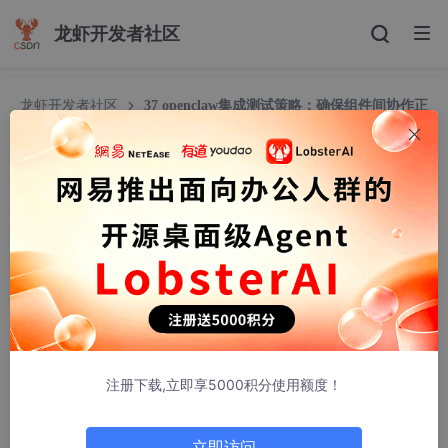
龙虾开发者社区
龙虾开发者社区
37 openclaw集成测试策略：确保组件间协作正
常
37 openclaw集成测试策略：确保组件间协作正常
marshmallow0206
482人浏览 · 2026-04-24 17:57:09
在复杂的微服务或模块化架构中，单体测试的通过往往给
开发
者一
种“系统完好”的错觉。在openclaw的实际企业级落地中，我们经
常遇到这样的场景：数据抓取模块（DataFetcher）的单测完美通
过，数据清洗模块（Processor）的单测也毫无破绽，但当它们被
串联进同一个Pipeline时，却因为一个隐藏在深处的数据结构对齐
注册下载,立即享5000积分使用额度！
问题，导致整个链路在凌晨定时任务中崩溃。这就是缺乏有效集成
测试的代价。
立即访问