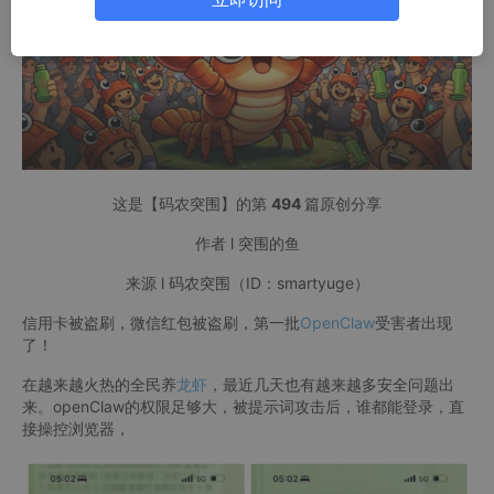
这是【码农突围】的第
494
篇原创分享
作者 l 突围的鱼
来源 l 码农突围（ID：smartyuge）
信用卡被盗刷，微信红包被盗刷，第一批
OpenClaw
受害者出现
了！
在越来越火热的全民养
龙虾
，最近几天也有越来越多安全问题出
来。openClaw的权限足够大，被提示词攻击后，谁都能登录，直
接操控浏览器，