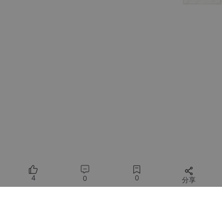
自助餐。还有人惨遭病毒植入，
4
0
0
分享
苹果设备被劫持，手机、电脑、平板里的各种云备份信息，直接被
偷走，还有直接发微信红包
所有评论(0)