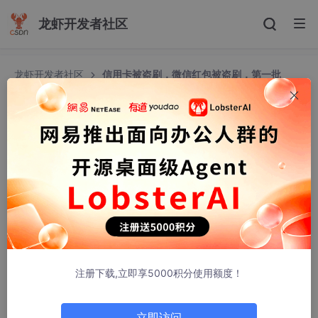
龙虾开发者社区
龙虾开发者社区
信用卡被盗刷，微信红包被盗刷，第一批
OpenClaw受害者出现了！
信用卡被盗刷，微信红包被盗刷，第一批OpenCla
w受害者出现了！
码农突围
566人浏览 · 2026-03-10 17:33:29
点击上方“码农突围”，马上关注

这里是码农充电第一站，回复“666”，获取一份专属大礼包

真爱，请设置“星标”或点个“在看”
注册下载,立即享5000积分使用额度！
立即访问