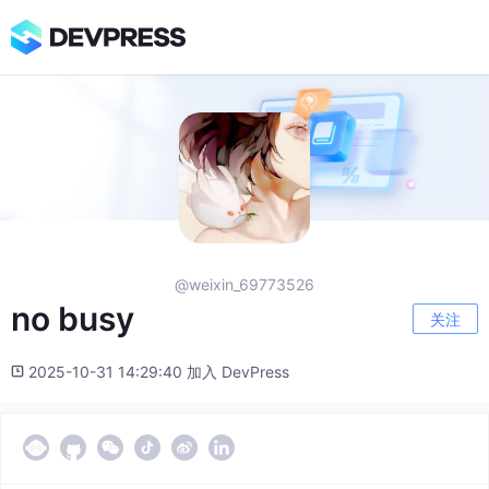
@weixin_69773526
no busy
关注
2025-10-31 14:29:40 加入 DevPress