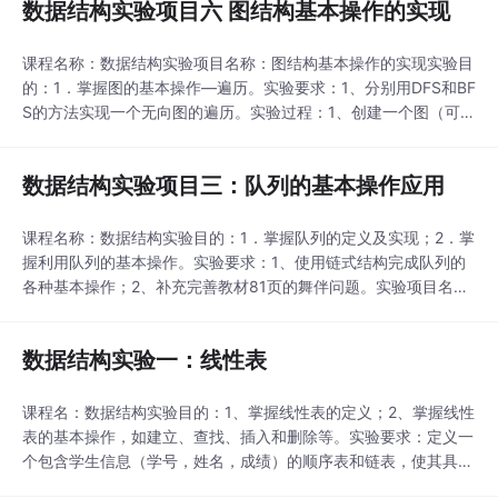
数据结构实验项目六 图结构基本操作的实现
课程名称：数据结构实验项目名称：图结构基本操作的实现实验目
的：1．掌握图的基本操作—遍历。实验要求：1、分别用DFS和BF
S的方法实现一个无向图的遍历。实验过程：1、创建一个图（可用
邻接矩阵或邻接表的方式进行存储）；2、输入选项：0或1，0为D
FS，1为BFS。3、分别输出DFS和BFS两种遍历序列；实验报告中
数据结构实验项目三：队列的基本操作应用
给出DFS和BF...
课程名称：数据结构实验目的：1．掌握队列的定义及实现；2．掌
握利用队列的基本操作。实验要求：1、使用链式结构完成队列的
各种基本操作；2、补充完善教材81页的舞伴问题。实验项目名
称：队列的基本操作应用实验过程：1、先建立一个舞者队列，依
次往队列中添加人员信息（8个人，5男3女）；2、分别创建男女
数据结构实验一：线性表
队列；3、从舞者队列中...
课程名：数据结构实验目的：1、掌握线性表的定义；2、掌握线性
表的基本操作，如建立、查找、插入和删除等。实验要求：定义一
个包含学生信息（学号，姓名，成绩）的顺序表和链表，使其具有
如下功能：(1)根据指定学生个数，逐个输入学生信息；(2)逐个显