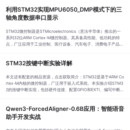
V7660与ATmega32L及ILI9325 LCD屏集成的详细教程和原理
利用STM32实现MPU6050_DMP模式下的三
图。这些资料将帮助开发者深入理解OV7660工作原理，实现...
轴角度数据串口显示
STM32微控制器是STMicroelectronics（意法半导体）推出的一
系列32位ARM Cortex-M微控制器。其具备高性能、低功耗的特
点，广泛应用于工业控制、医疗设备、汽车电子、消费电子产品等
领域。MPU6050是一款由InvenSense公司生产的六轴运动跟踪
设备，集成了3轴陀螺仪和3轴加速度计。它通过IIC接口与微控制
STM32按键中断实验详解
器通信，广泛应用于需要检测和解析运动数据的场景。MPU6050
的
本文还有配套的精品资源，点击获取简介：STM32是基于ARM Co
rtex-M内核的微控制器，广泛用于嵌入式系统。本实验介绍STM3
2的按键中断实现，包括硬件连接、配置GPIO和EXTI、编写中断服
务程序以及开启中断。该实验展示了如何通过外部中断来提高程序
效率，是嵌入式系统设计的基础实践环节。1. STM32微控制器和A
Qwen3-ForcedAligner-0.6B应用：智能语音
RM Cortex-M内核STM...
助手开发实战