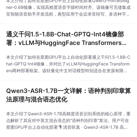
本文介绍了如何在星图GPU平台上自动化部署Qwen3-ForcedAlig
ner-0.6B镜像，实现高精度语音字级时间对齐。该镜像可无缝集成
至智能语音助手开发流程，典型应用于会议录音转写、多语种字幕
生成及专业领域（如医疗、法律）语音内容的毫秒级结构化处理，
显著提升语音交互系统的准确性与实用性。
通义千问1.5-1.8B-Chat-GPTQ-Int4镜像部
署：vLLM与HuggingFace Transformers对
比
本文介绍了如何在星图GPU平台上自动化部署通义千问1.5-1.8B-C
hat-GPTQ-Int4镜像，并对比了vLLM与HuggingFace Transform
ers两种部署框架。该轻量化中文对话模型特别适合在资源有限的
环境中快速搭建智能对话服务，可应用于智能客服、个人助手等场
景，实现高效、流畅的文本交互。
Qwen3-ASR-1.7B一文详解：语种判别印章算
法原理与混合语态优化
本文介绍了Qwen3-ASR-1.7B高精度语音识别系统的核心原理，重
点解析了其应对中英文混合语态的“语种判别印章”算法。用户可在
星图GPU平台上自动化部署“🎙️ 清音听真 · Qwen3-ASR-1.7B 高精
度识别系统”镜像，快速构建智能语音转写服务，适用于技术会