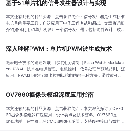
基于51单片机的信号发生器设计与实现
本文还有配套的精品资源，点击获取简介：信号发生器是生成标准
电信号的重要工具，广泛应用于电子工程测试和调试。文章将详细
介绍如何利用51单片机设计一个信号发生器，包括硬件设计、软件
设计、系统集成以及应用拓展等关键部分。学生和工程师可以通过
这个项目深入理解电子系统设计流程，提升硬件设计和软件开发能
深入理解PWM：单片机PWM波生成技术
力。1. 信号发生器的定义与应用1.1 信号发生器的定义...
随着电子技术的迅速发展，脉冲宽度调制（Pulse Width Modulati
on, PWM）技术在电源管理、电机控制、信号处理等领域得到广泛
应用。PWM利用数字输出控制模拟电路的一种方法，通过改变脉
冲宽度来调整模拟信号平均值，从而实现对电子设备的有效控制。
PWM技术以高效率、高精度和易实现性著称，在各种电子设计和
OV7660摄像头模组深度应用指南
控制系统中发挥着不可或缺的作用。本章将对PWM技术的基本概
念、特点、应用和相关编程知
本文还有配套的精品资源，点击获取简介：本文深入探讨了OV76
60摄像头模组的广泛应用、设计要点及技术资料。OV7660是一
款低功耗、高性价比的CMOS图像传感器，支持多种接口与微控制
器数据传输。文章涵盖了图像参数设置、微控制器熔丝位配置、O