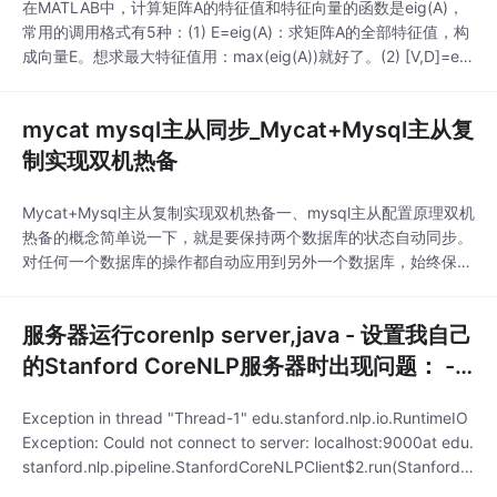
在MATLAB中，计算矩阵A的特征值和特征向量的函数是eig(A)，
常用的调用格式有5种：(1) E=eig(A)：求矩阵A的全部特征值，构
成向量E。想求最大特征值用：max(eig(A))就好了。(2) [V,D]=eig
(A)：求矩阵A的全部特征值，构成对角阵D，并求A的特征向量构
成V的列向量。(3)[V,D]=eig(A,'nobalance')：与第2种格式类似，
mycat mysql主从同步_Mycat+Mysql主从复
但第2种格式中先对A作相似
制实现双机热备
Mycat+Mysql主从复制实现双机热备一、mysql主从配置原理双机
热备的概念简单说一下，就是要保持两个数据库的状态自动同步。
对任何一个数据库的操作都自动应用到另外一个数据库，始终保持
两个数据库中的数据一致。 这样做有如下几点好处： 1. 可以做灾
备，其中一个坏了可以切换到另一个。 2. 可以做负载均衡，可以
服务器运行corenlp server,java - 设置我自己
将请求分摊到其中任何一台上，提高网站吞吐量。 对于异地热
备，尤其适合灾备。 二、mys
的Stanford CoreNLP服务器时出现问题： -
堆栈内存溢出...
Exception in thread "Thread-1" edu.stanford.nlp.io.RuntimeIO
Exception: Could not connect to server: localhost:9000at edu.
stanford.nlp.pipeline.StanfordCoreNLPClient$2.run(StanfordC
oreNLPClient.java:39