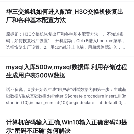
华三交换机如何进入配置_H3C交换机恢复出
厂和各种基本配置方法
原标题：H3C交换机恢复出厂和各种基本配置方法一、不知道密
码，如何恢复出厂设置1、 开机启动，Ctrl+B进入bootrom菜单，
选择恢复出厂设置。2、用com线连上电脑，用超级终端进入，然
后重启电脑，看提示按ctrl+b进入bootrom模式，然后按照菜单提
示删除flash中的.cfg文件，然后重启就可以了。二、将Trunk端口
mysql入库500w,mysql数据库 利用存储过程
添加到vlan中Trunk端口可以允许多个VLAN通过，也就是可以加
生成用户表500W数据
话不多说，直接开始以生成“用户表”测试数据为例第一步：生成基
础数据//生成基础数据delimiter $$create procedure insert_llll(in
start int(10),in max_num int(10))begindeclare i int default 0;de
clare newChar varchar(100) default '';declare j int
计算机密码输入正确,Win10输入正确密码却提
示“密码不正确”如何解决