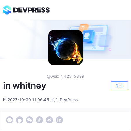
@weixin_42515339
in whitney
关注
2023-10-30 11:06:45 加入 DevPress