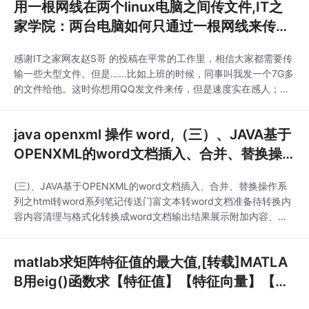
用一根网线在两个linux电脑之间传文件,IT之
家学院：两台电脑如何只通过一根网线来传输
文件...
感谢IT之家网友赵S哥 的投稿在平常的工作里，相信大家都需要传
输一些大型文件。但是……比如上班的时候，同事叫我发一个7G多
的文件给他。这时你想用QQ发文件来传，但是速度实在感人；而
身边又没有移动硬盘或者U盘……看着两台电脑近在咫尺，而文件
却怎么也到不了对方的手上，该怎么办？这篇文章就是遇到这些问
java openxml 操作 word,（三）、JAVA基于
题的同学的救星。当然，这篇文章的要求是两台电脑都有网线插
口。(如果你想用无线的方法，可能你要失望了。赵S
OPENXML的word文档插入、合并、替换操
作系列之html转word...
(三)、JAVA基于OPENXML的word文档插入、合并、替换操作系
列之html转word系列笔记传送门富文本转word文档准备待转换内
容内容清理与格式化转换成word文档输出结果展示附加内容、常
见错误结束语系列笔记传送门本系列笔记包含以下几篇，本篇主要
是吹牛、理论、外加做个目录，等不及的可以直接传送门起飞：
matlab求矩阵特征值的最大值,[转载]MATLA
(一)、JAVA基于OPENXML的word文档插入、合并、替换操作系
列之基础篇(二)、
B用eig()函数求【特征值】【特征向量】【归
一化...