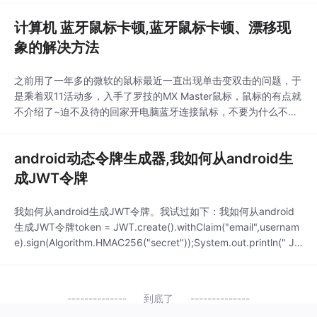
蒙2.0的分布式技术，能够实现更多不同设备的互联互通。EMUI11
计算机 蓝牙鼠标卡顿,蓝牙鼠标卡顿、漂移现
创新全场景应用，可实现多屏互动。搭载了鸿蒙OS核心的分布式
技术，不再只局限于手机
象的解决方法
之前用了一年多的微软的鼠标最近一直出现单击变双击的问题，于
是乘着双11活动多，入手了罗技的MX Master鼠标，鼠标的有点就
不介绍了~迫不及待的回家开电脑蓝牙连接鼠标，不要为什么不用
收发器，2个USB的电脑伤不起……装好罗技管理软件，连接成
功，好鼠标的手感就是不一样，这清脆的按键声，恰到好处的阻
android动态令牌生成器,我如何从android生
尼……咦？！怎么感觉鼠标有点卡顿有点漂移啊？！这大几百块的
鼠标不应该啊？而且电脑也不卡啊~试了关闭省电
成JWT令牌
我如何从android生成JWT令牌。我试过如下：我如何从android
生成JWT令牌token = JWT.create().withClaim("email",usernam
e).sign(Algorithm.HMAC256("secret"));System.out.println(" J
WS token : "+ token);但我得到这个异常：java.lang.NoSuchMet
hod
到底了