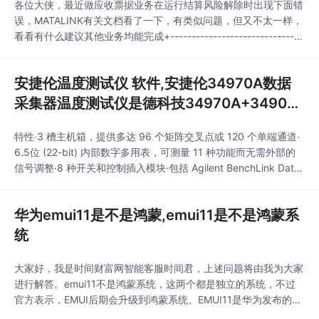
各位大侠，最近做应收票据业务在运行结算风险解除时出现下面错
误，MATALINK有关文档看了一下，有类似问题，但又不太一样，
看看有什么建议其他业务均能完成+-------------------------------
--------------------------------------------+Receivables: Version
: 11.5.0 - Development...
安捷伦温度测试仪 软件,安捷伦34970A数据
采集器温度测试仪是德科技34970A+34901A
模块...
特性·3 槽主机箱，提供多达 96 个矩阵交叉点或 120 个单端通道·
6.5位 (22-bit) 内部数字多用表，可测量 11 种功能而无需外部的
信号调整·8 种开关和控制插入模块·包括 Agilent BenchLink Data
Logger 软件·非易失存储器存储 50k 读数，可在断电时保持数据·
内置 GPIB 和 RS-232 接口·把原始输入转换为用户定义单位的标
华为emui11是不是鸿蒙,emui11是不是鸿蒙系
度功能·监视器显示模
统
大家好，我是时间财富网智能客服时间君，上述问题将由我为大家
进行解答。emui11不是鸿蒙系统，这两个都是独立的系统，不过
官方表示，EMUI后期会升级到鸿蒙系统。EMUI11是华为发布的一
款操作系统，于2020年9月10日正式发布。EMUI11充分借鉴了鸿