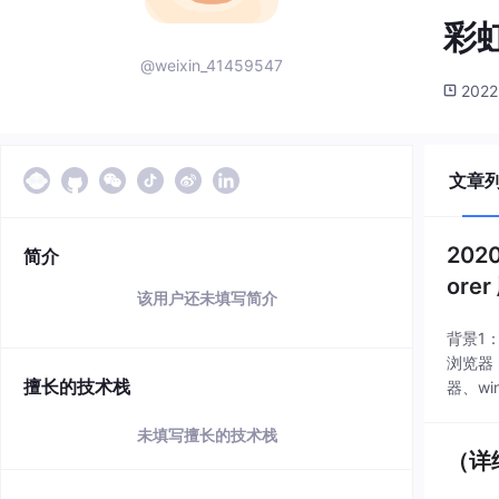
彩
@weixin_41459547
2022
文章
202
简介
ore
该用户还未填写简介
背景1
浏览器，
擅长的技术栈
器、wi
未填写擅长的技术栈
（详