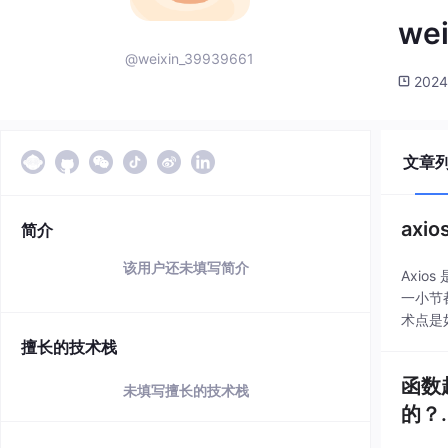
we
@weixin_39939661
2024
文章
axi
简介
该用户还未填写简介
Axio
一小节
术点是
擅长的技术栈
函数
未填写擅长的技术栈
的？..