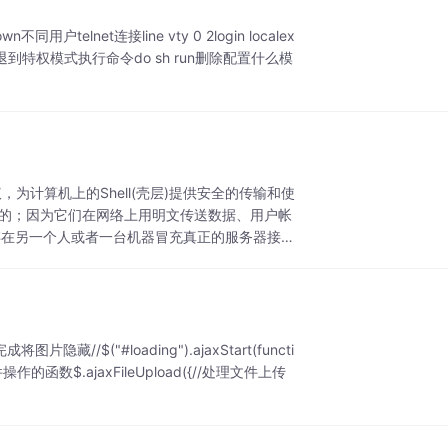
lnet连接line vty 0 2login localex
123.com不退到特权模式执行命令do sh run删除配置什么模
议，为计算机上的Shell(壳层)提供安全的传输和使
不安全的；因为它们在网络上用明文传送数据、用户帐
。就是存在另一个人或者一台机器冒充真正的服务器接收
隐藏//$("#loading").ajaxStart(functi
//执行上传文件操作的函数$.ajaxFileUpload({//处理文件上传