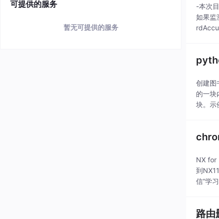
可提供的服务
-本次目
如果监
暂无可提供的服务
rdAc
pyt
创建图
的一块
块。示
创建项
chr
NX 
到NX
信“学习
路由