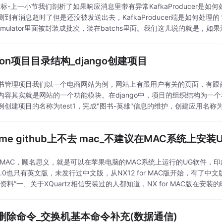
标-上一小节我们剖析了如果响应消息里带有异常KafkaProducer是如何处
测到有消息超时了但是还没被发送出去，KafkaProducer端是如何处理
cumulator里面被封装成批次，装在batchs里面。我们这儿说的就是，如果消息
hon项目目录结构_django创建项目
书管理项目我们以一个电商网站为例，网站上有跟用户有关的页面，有跟
内容其实就是网站的一个功能模块。在django中，项目的组织结构为一
例创建项目的名称为test1，完成"图书-英雄"信息的维护，创建应用名称为
目，这样不会发生权限问题。此处在/ho
ome github上不去 mac_不建议在MAC系统上安装
for MAC，顾名思义，就是可以在苹果电脑的MAC系统上运行的UG软件，印象
11.0也只有英文版，未发行过中文版，从NX12 for MAC版开始，有
资料”一、关于XQuartz相信安装过的人都知道，NX for MAC版在安装的
删除命令_交换机基本命令补充(数据通信)