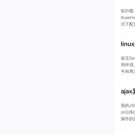
拓扑图：
ituse
式下配
lin
前言Se
用环境
号和用
用户
aj
我的JSP
on(){$
操作的