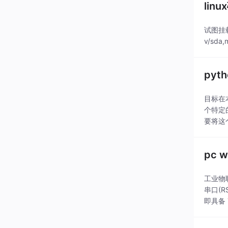
lin
试图挂载磁盘
v/sda,m
pyt
目标在
个特定
要将这
度。我建
pc 
工业物联
串口(R
即具备