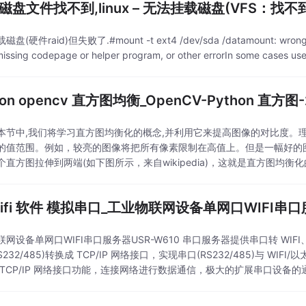
ux磁盘文件找不到,linux – 无法挂载磁盘(VFS：找不
(硬件raid)但失败了.#mount -t ext4 /dev/sda /datamount: wrong fs t
issing codepage or helper program, or other errorIn some cases usefu
hon opencv 直方图均衡_OpenCV-Python 
本节中,我们将学习直方图均衡化的概念,并利用它来提高图像的对比度。
的值范围。例如，较亮的图像将把所有像素限制在高值上。但是一幅好的
个直方图拉伸到两端(如下图所示，来自wikipedia)，这就是直方图均
议您阅读直方图均衡化上的Wikipedia
wifi 软件 模拟串口_工业物联网设备单网口WIFI串口服
网设备单网口WIFI串口服务器USR-W610 串口服务器提供串口转 WIF
S232/485)转换成 TCP/IP 网络接口，实现串口(RS232/485)与 
 TCP/IP 网络接口功能，连接网络进行数据通信，极大的扩展串口设