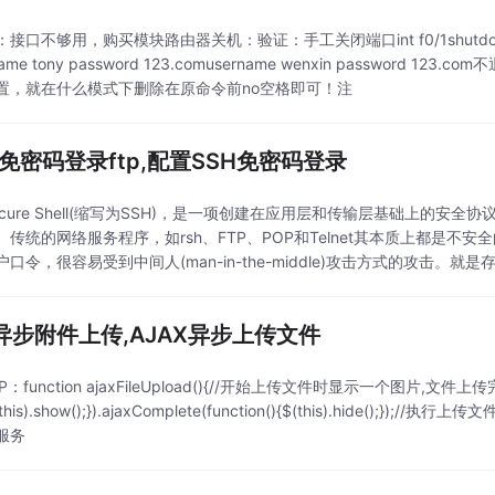
接口不够用，购买模块路由器关机：验证：手工关闭端口int f0/1shutdown不同用户te
rname tony password 123.comusername wenxin password 
置，就在什么模式下删除在原命令前no空格即可！注
ux免密码登录ftp,配置SSH免密码登录
cure Shell(缩写为SSH)，是一项创建在应用层和传输层基础上的安全协
。传统的网络服务程序，如rsh、FTP、POP和Telnet其本质上都是
户口令，很容易受到中间人(man-in-the-middle)攻击方式的攻击
ax异步附件上传,AJAX异步上传文件
：function ajaxFileUpload(){//开始上传文件时显示一个图片,文件上传完成将图片
(this).show();}).ajaxComplete(function(){$(this).hide();});
服务