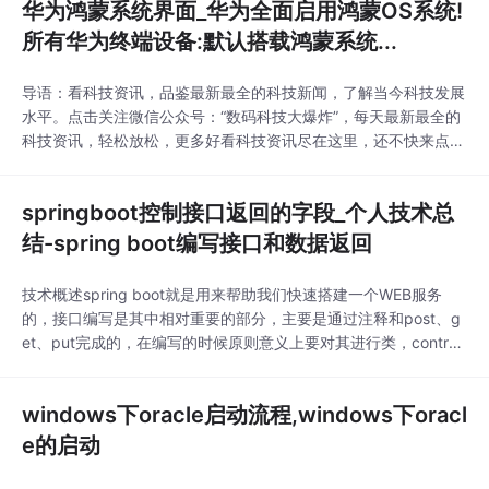
华为鸿蒙系统界面_华为全面启用鸿蒙OS系统!
所有华为终端设备:默认搭载鸿蒙系统...
导语：看科技资讯，品鉴最新最全的科技新闻，了解当今科技发展
水平。点击关注微信公众号：“数码科技大爆炸”，每天最新最全的
科技资讯，轻松放松，更多好看科技资讯尽在这里，还不快来点击
关注，让自己化身新一代科技潮人，最新最炫酷的科技产品尽在掌
握，为你选购出谋划策！众所周知，华为在2019年8月9日发布鸿
springboot控制接口返回的字段_个人技术总
蒙OS系统至今，已经将近有四个多月的时间，虽然大家一直都非
常的期盼华为鸿蒙OS系统能够早日被应...
结-spring boot编写接口和数据返回
技术概述spring boot就是用来帮助我们快速搭建一个WEB服务
的，接口编写是其中相对重要的部分，主要是通过注释和post、g
et、put完成的，在编写的时候原则意义上要对其进行类，controll
er、dao、service等等。他会使得数据的获取变得尤为简单，只需
要几行代码就可以对数据库进行操作。技术详述***Application.ja
windows下oracle启动流程,windows下oracl
va：项目运行入口；controller：负责页面访
e的启动