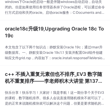
windows下Oracle的启动一般是伴随windows自动启动，自动关
闭的。但是如果使用任务管理器杀掉了Oracle进程，可以通过命令
行方式启动和关闭oracle。启动oracle服务：C:Documents and S
ettingsuser>net start oracleserviceorclOracleServiceORCL 服
务正在启动 .....................
oracle18c升级19,Upgrading Oracle 18c To
19c
本文包含了以下两个知识点：静默安装Oracle 19c；通过rman升
级数据库。一、静默安装Oracle 19c1.1 安装并配置Gird组件创建
响应文件grid.rsp，内容如下：oracle.install.responseFileVersion
=/oracle/install/rspfmt_crsinstall_response_schema_v19.0.0IN
VENTORY_LOCATIO
c++ 不插入重复元素但也不排序_EV3 数字随
机不重复排序——李老师积木大讲堂 第137期
（增加scratch软件）...
快乐分享！快乐学习！大家好！我是李航！这一期分享个关于EV3
的课程，数字随机排序。很多人会说直接用随机模块不就可以了，
是的正常来说随机模块就可以解决这个问题，但要是要求随机的数
值不能重复，这样问题就会复杂一些了。比如：1-5 五个数字随机