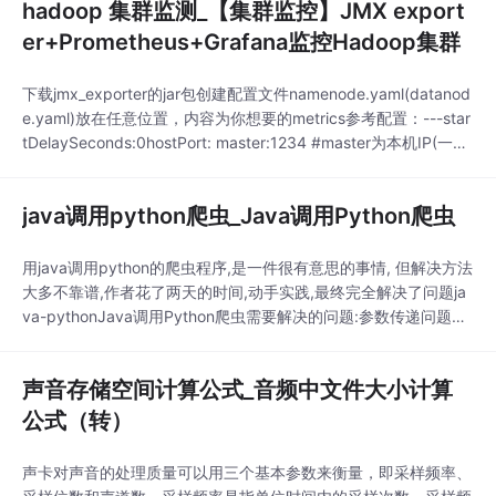
hadoop 集群监测_【集群监控】JMX export
er+Prometheus+Grafana监控Hadoop集群
下载jmx_exporter的jar包创建配置文件namenode.yaml(datanod
e.yaml)放在任意位置，内容为你想要的metrics参考配置：---star
tDelaySeconds:0hostPort: master:1234 #master为本机IP(一般
可设置为localhost)；1234为想设置的jmx端口(可设置为未被占用
的端口)#jmxUrl: service:jmx
java调用python爬虫_Java调用Python爬虫
用java调用python的爬虫程序,是一件很有意思的事情, 但解决方法
大多不靠谱,作者花了两天的时间,动手实践,最终完全解决了问题ja
va-pythonJava调用Python爬虫需要解决的问题:参数传递问题由
python脚本通过, sys.argv[1]读取参数依赖包的问题用virtualenv
构建虚拟环境,在虚拟环境安装所有相关依赖包, 用虚拟环境内的py
声音存储空间计算公式_音频中文件大小计算
thon解释器去执行python脚本
公式（转）
声卡对声音的处理质量可以用三个基本参数来衡量，即采样频率、