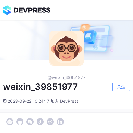
@weixin_39851977
weixin_39851977
关注
2023-09-22 10:24:17 加入 DevPress