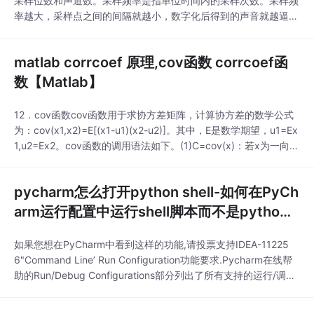
采样位数和声道数。采样频率是指单位时间内的采样次数。采样频
率越大，采样点之间的间隔就越小，数字化后得到的声音就越逼
真，但相应的数据量就越大。声卡一般提供11.025kHz、22.05kH
z和44.1kHz等不同的采样频率。采样位数是记录每次采样值数值
matlab corrcoef 原理,cov函数 corrcoef函
大小的位数。采样位数通常有8bits或16bits两种，采样位数越
大，所能记录声音的变化度就
数【Matlab】
12．cov函数cov函数用于求协方差矩阵，计算协方差的数学公式
为：cov(x1,x2)=E[(x1-u1)(x2-u2)]。其中，E是数学期望，u1=Ex
1,u2=Ex2。cov函数的调用语法如下。(1)C=cov(x)：若x为一向
量，返回的则是向量元素的方差，为一标量；若x为一个矩阵，则
返回协方差矩阵。(2)C=cov(x,y)：计算列向量x、y的协方差，要
pycharm怎么打开python shell-如何在PyCh
求x、y具有相等的元素个数。如果x、
arm运行配置中运行shell脚本而不是pytho
n？
如果您想在PyCharm中看到这样的功能,请投票支持IDEA-11225
6"Command Line’ Run Configuration功能要求.Pycharm在线帮
助的Run/Debug Configurations部分列出了所有支持的运行/调试
配置类型,并且不支持shell脚本.但是,您可以通过安装插件来添加此
类支持.例如,如果您对bash脚本感兴趣,则会在运行/调试配置中添