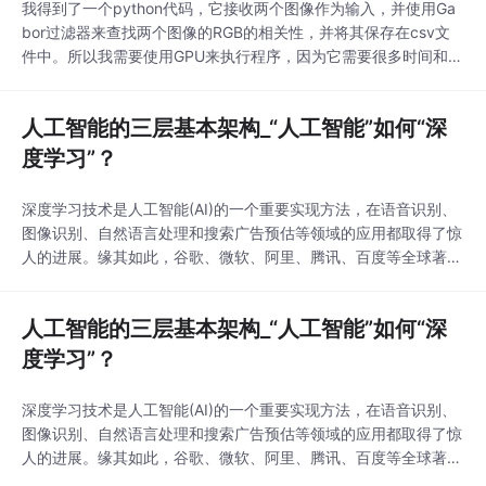
我得到了一个python代码，它接收两个图像作为输入，并使用Ga
bor过滤器来查找两个图像的RGB的相关性，并将其保存在csv文
件中。所以我需要使用GPU来执行程序，因为它需要很多时间和C
PU利用率。我有一个geforcegtx1050ti和一个完全的编程初学
者。在我做了一些研究，了解了CUDA和Tensorflow，但是我真的
人工智能的三层基本架构_“人工智能”如何“深
不确定如何继续实现它，以及在不改变代码的情况下实现它的最佳
方法是什么。
度学习”？
深度学习技术是人工智能(AI)的一个重要实现方法，在语音识别、
图像识别、自然语言处理和搜索广告预估等领域的应用都取得了惊
人的进展。缘其如此，谷歌、微软、阿里、腾讯、百度等全球著名
的高科技公司争相投入资源，占领深度学习的技术制高点。各大公
司以深度学习为主要研究方向的研究院所纷纷成立，大量技术人员
人工智能的三层基本架构_“人工智能”如何“深
涉足深度学习领域，大量以深度学习为核心技术的创业公司涌现。
可以想象在不久的未来，以深度学习为代表的人工智能
度学习”？
深度学习技术是人工智能(AI)的一个重要实现方法，在语音识别、
图像识别、自然语言处理和搜索广告预估等领域的应用都取得了惊
人的进展。缘其如此，谷歌、微软、阿里、腾讯、百度等全球著名
的高科技公司争相投入资源，占领深度学习的技术制高点。各大公