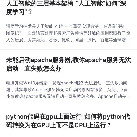
人工智能的三层基本架构_“人工智能”如何“深
加支持
度学习”？
深度学习技术是人工智能(AI)的一个重要实现方法，在语音识别、
图像识别、自然语言处理和搜索广告预估等领域的应用都取得了惊
人的进展。缘其如此，谷歌、微软、阿里、腾讯、百度等全球著名
的高科技公司争相投入资源，占领深度学习的技术制高点。各大公
司以深度学习为主要研究方向的研究院所纷纷成立，大量技术人员
未能启动apache服务器,教你apache服务无法
涉足深度学习领域，大量以深度学习为核心技术的创业公司涌现。
可以想象在不久的未来，以深度学习为代表的人工智能
启动一直失败怎么办
电脑升级Win10系统后，发现apache服务无法启动一直失败的问
题，其实导致Apache服务器无法启动的原因有很多，为此，下面
小编教你apache服务无法启动一直失败怎么办。Apache启动失败
的三种问题一、端口占用问题1、这个是最有可能出现无法启动的
问题之一，运行CMD然后执行netstat -aon | findstr ：80 ;2、如
python代码在gpu上面运行_如何将python代
果发现端口被多个占用，你可以用Win+R的方式，输入Re
码转换为在GPU上而不是CPU上运行？