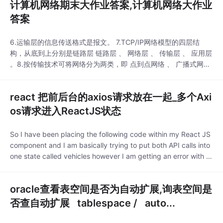
计算机网络期末大作业答案,计算机网络大作业
答案
6.运输层的信息传送格式是报文。 7.TCP/IP网络模型的四层结
构，从底到上分别是链路层 链路层 、 网络层 、 传输层 、 应用层
。8.按传输技术可将网络分为两类，即 点到点网络 、 广播式网络
。9.从通信的角度看，各层所提供的服务可分为两大类，即 面向
连接服务 、 面向无连接服务 。10．计算机网络中的三种信道连接
react 把前后台的axios请求放在一起_多个Axi
方式分别为 点到点连接 、共享信道、 信道复用 。三、 判断题...
os请求进入ReactJS状态
So I have been placing the following code within my React JS
component and I am basically trying to put both API calls into
one state called vehicles however I am getting an error with th
e following c
oracle查看表空间是否为自动扩展,询表空间是
否查自动扩展 tablespace / auto...