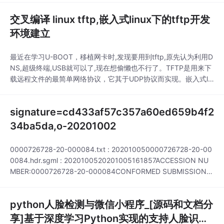
() {voicManager.start({lang: 'zh_CN',})uni.vibrateS
交叉编译 linux tftp,嵌入式linux下的tftp开发
环境建立
最近在学习U-BOOT，移植网卡时,发现要用到tftp,原先认为利用D
NS,超级终端,USB就可以了,现在想偷懒也不行了。TFTP是用来下
载远程文件的最简单网络协议，它其于UDP协议而实现。嵌入式lin
ux的tftp开发环境包括两个方面：一是linux服务器端的tftp-server
支持，二是嵌入式目标系统的tftp-client支持。因为u-boot本身内
signature=cd433af57c357a60ed659b4f2
置支持tftp-client，所以嵌入式
34ba5da,o-20201002
0000726728-20-000084.txt : 202010050000726728-20-00
0084.hdr.sgml : 2020100520201005161857ACCESSION NU
MBER:0000726728-20-000084CONFORMED SUBMISSION T
YPE:8-KPUBLIC DOCUMENT COUNT:16CONFORMED PERIOD
OF R
python人脸检测与微信小程序_[源码和文档分
享]基于深度学习Python实现的支持人脸识别