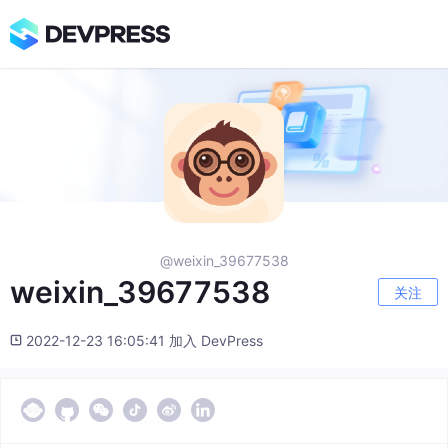
@weixin_39677538
weixin_39677538
关注
2022-12-23 16:05:41 加入 DevPress