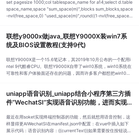
set pagesize 1000;col tablespace_name for a14;select d.table
space_name,space "sum_space(m)",blocks sum_blocks,space
-nvl(free_space,0) "used_space(m)",round((1-nvl(free_space,
0)/space)*100,2) "used_rat
联想y9000x做java_联想Y9000X装win7系
统及BIOS设置教程(支持9代)
联想Y9000X是一个15.6笔记本，其2019年10月公布的一个配用i
ntel 9代酷睿CPU。联想Y9000X自带了win10系统，win10系统在
可靠性和客户体验面还存在的问题，因而许多客户都想把win10系
统改为win7系统，该笔记本电脑选用的intel 9代 CPU，在安裝全
过程时要关掉安全性起动和打开兼容模式，默认官方网沒有intel 9
uniapp语音识别_uniapp结合小程序第三方插
代cpu usb3.1驱动，只有使用本站的win
件“WechatSI”实现语音识别功能，进而实现
终端控制...
最近在用soket实现终端控制器的功能，然后就想用语音控制，这
样显得更AIWechatSI在manifest.json中配置：在vue中插入如下
展示代码：语音识别内容：{{currentText}}如果需要按住按钮说
话，松开回调：接下来就是js使用方法：streamRecord: function