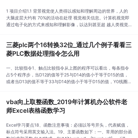
和情绪分类的社区APP网站和微信小程序...
1 项目介绍1.1 背景视觉使人类得以感知和理解周边的世界，人的
大脑皮层大约有 70%的活动在处理 视觉相关信息。计算机视觉即
通过电子化的方式来感知和理解影像，以达到甚至超 越人类视觉
智能的效果。从 1966 年学科建立(MIT：TheSummerVisionProje
ct)至今，尽管计算机视觉在 感知与认知智能方向仍有大量难以解
三菱plc两个16转换32位_通过几个例子看看三
决、尚待探索的问题，但得益于深度学习算法 的成熟应用(2012
年，
菱PLC数据处理指令怎么用
一、比较指令1、触点比较指令从上图的程序可以看出，每条指令
占5个程序步，当D12的值等于25与D14的值小于等于D15的值，
或者当D13的值不等于33与D14的值小于等于D15的值，Y0线圈得
电。2、比较指令在上图程序中当X0为1时，比较常数100与计数器
C10的当前值，比较的结果送到M0、M1、M2中，当C10<100
vba向上取整函数_2019年计算机办公软件老
时，M0为1，当C10=100时M1为1，当C10>100时，M2
师Excel表格函数学习
Excel学习要点18、函数注意事项：必须以等号开头，代表赋值，
标点符号采用英文输入法。19、主要函数如下：一、常用的部分函