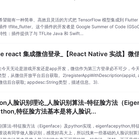
望能有一种简单、高效且灵活的方式把 TensorFlow 模型集成到 Flu
 tflite_flutter。这个插件的开发者是 Google Summer of Code (GSoC)
：插件提供了与 TFLite Java 和 Swift...
ive react 集成微信登录_【React Native 实战】
在今天无论是游戏开发还是app开发，微信作为第三方登录必不可少，今天我们就用2.属
g类型，从微信开放平台后台获取。2)registerAppWithDescription(appid, 
信后台获取; appdesc:String类型，描述信息。3).
hon人脸识别理论_人脸识别算法-特征脸方法（Eigenfa
ython,特征脸方法基本是将人脸识...
算法-特征脸方法（Eigenface）及python实现，eigenfacepyt
谁说有同学做人脸识别，感觉好高大上，所以找来一些基础的人脸识别算法