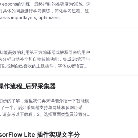
epochs的训练，最终得到的准确度为90%。深
对具体的问题进行学习训练，简化学习过程。这
portlayers, optimizers,
，但却能高效的利用第三方编译器或解释器来给用户
法分析自动补全和自动转跳功能，集成Git管理与
我可以找到自己喜欢的主题插件，字体或者语言支
操作流程_后羿采集器
初步的了解，这里我们再来详细介绍一下智能模
功了一半。后羿采集器支持单网址和多网址采
，请参考以下教程：2、选择页面类型及设置分
ensorFlow Lite 插件实现文字分