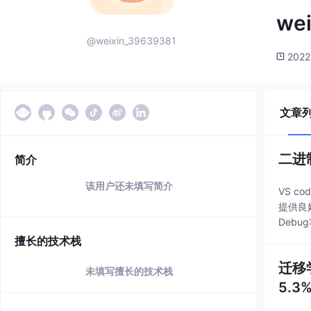
we
@weixin_39639381
2022
文章
二进制
简介
该用户还未填写简介
VS 
提供良
Deb
持插件
擅长的技术栈
迁移
未填写擅长的技术栈
5.3%