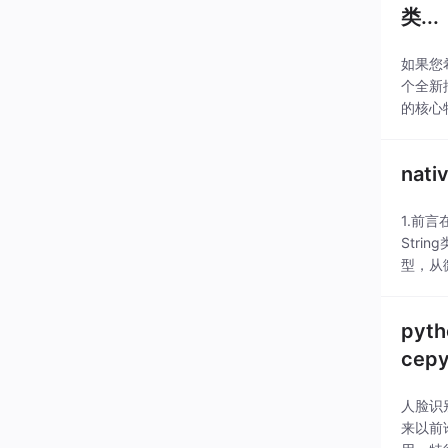
类...
如果您希
个全新插件
的核心特性
nat
1.前言
Strin
型，从微
pyt
cep
人脸识别
来以前