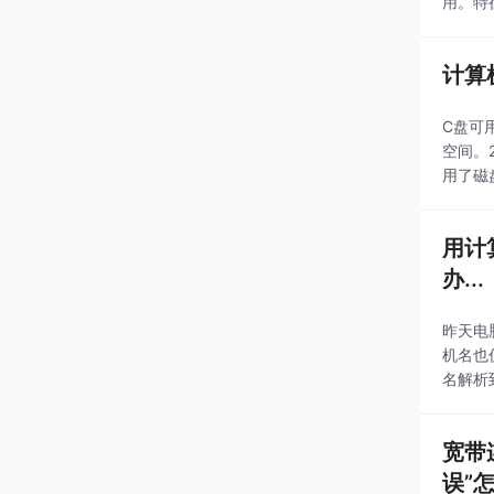
用。特
就不说
计算
C盘可
空间。
用了磁
备份文
用计
办...
昨天电
机名也
名解析
享下：
宽带
误”怎