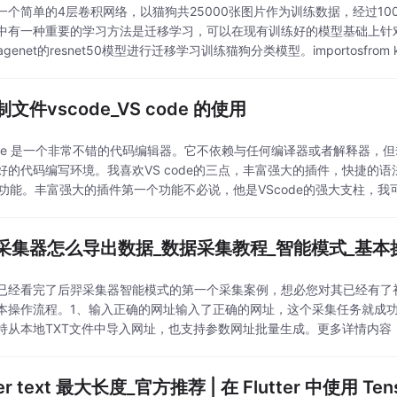
一个简单的4层卷积网络，以猫狗共25000张图片作为训练数据，经过100 
中有一种重要的学习方法是迁移学习，可以在现有训练好的模型基础上针
genet的resnet50模型进行迁移学习训练猫狗分类模型。importosfrom keras im
文件vscode_VS code 的使用
code 是一个非常不错的代码编辑器。它不依赖与任何编译器或者解释器
好的代码编写环境。我喜欢VS code的三点，丰富强大的插件，快捷的语
ug功能。丰富强大的插件第一个功能不必说，他是VScode的强大支柱，
等，有了它，VScode能给人更
采集器怎么导出数据_数据采集教程_智能模式_基本
已经看完了后羿采集器智能模式的第一个采集案例，想必您对其已经有了
本操作流程。1、输入正确的网址输入了正确的网址，这个采集任务就成
持从本地TXT文件中导入网址，也支持参数网址批量生成。更多详情内容
能模式下，后羿采集器会自动识别网页，如果出现识别不准确的情
tter text 最大长度_官方推荐 | 在 Flutter 中使用 T