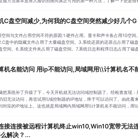
征脸方法基本是将人脸识别推向真正可用的第一种方法，了解一下还是很
了，百度一大堆，主要讲一
机C盘空间减少,为何我的C盘空间突然减少好几个G
用空间与文件占用空间不符的原因:1.硬件占用。显卡和声卡各占用1G空
2.C盘中的隐藏文件占用了大量磁盘空间。3.系统还原的还原点占用了磁盘
盘空间。6.系统文件夹占用了磁盘空间。7.系统日志和程序日志占用了磁盘
件占用了磁盘空间。10.历史
算机名能访问 用ip不能访问,局域网用\\计算机名不
脑把系统补丁升级了下，今天开机就无法访问域控制器了。经检查发现：用\
仍旧无法访问，再尝试用\\域控制器的IP地址，终于可以访问了。由此
到对应的IP地址上。这也就是局域网内局域网用\\计算机名不能访问，用\
1、确定要访问的对象没有防火墙或者防火
连接连接被远程计算机终止win10,Win10宽带无
么解决？...