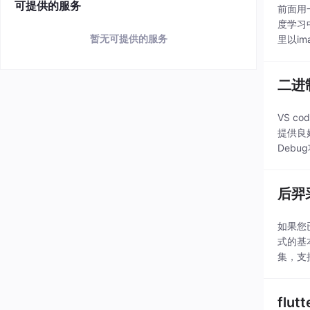
可提供的服务
前面用
度学习
暂无可提供的服务
里以ima
二进制
VS 
提供良
Deb
持插件
后羿
如果您
式的基
集，支
页在智
flu