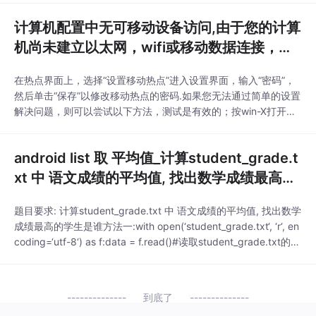
令窗口，输入netsh winsock重置目录命令，按Enter键，重置成
计算机配置中无可移动设备访问,由于您的计算
功. 然后重新启动计算机，如果可以连接到移动热点，请重试. 基本
上可以解决.必须将
机尚未建立以太网，wifi或移动数据连接，因
此我们无法设置移动热点-...
在热点界面上，选择“设置移动热点”进入设置界面，输入“密码”，
然后单击“保存”以修改移动热点的密码.如果您无法通过简单的设置
解决问题，则可以尝试以下方法，测试是有效的；按win-X打开选
项框，选择管理员命令提示符移动设备连接电脑网络共享，打开命
令窗口，输入netsh winsock重置目录命令，按Enter键，重置成
android list 取 平均值_计算student_grade.t
功. 然后重新启动计算机，如果可以连接到移动热点，请重试. 基本
上可以解决.必须将
xt 中 语文成绩的平均值, 找出数学成绩最高的
学生是谁...
题目要求: 计算student_grade.txt 中 语文成绩的平均值, 找出数学
成绩最高的学生是谁方法一:with open(‘student_grade.txt‘, ‘r‘, en
coding=‘utf-8‘) as f:data = f.read()#读取student_grade.txt的内
容给data(文...
到底了