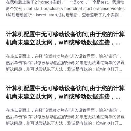
在我电脑上装了2个oracle实例，一个是orcl，一个是test。我启动
两个实例：net start oracleserviceorclnet start oracleservicetes
t然后启动监听：lsnrctl start成功启动后，查看监听了几个实例：l
snrctl status服务摘要..服务 "orcl" 包含 1 个例程。例程 "orcl", 状
态 UNKNOWN, 包含此服务的
计算机配置中无可移动设备访问,由于您的计算
机尚未建立以太网，wifi或移动数据连接，因
此我们无法设置移动热点-...
在热点界面上，选择“设置移动热点”进入设置界面，输入“密码”，
然后单击“保存”以修改移动热点的密码.如果您无法通过简单的设置
解决问题，则可以尝试以下方法，测试是有效的；按win-X打开选
项框，选择管理员命令提示符移动设备连接电脑网络共享，打开命
令窗口，输入netsh winsock重置目录命令，按Enter键，重置成
计算机配置中无可移动设备访问,由于您的计算
功. 然后重新启动计算机，如果可以连接到移动热点，请重试. 基本
上可以解决.必须将
机尚未建立以太网，wifi或移动数据连接，因
此我们无法设置移动热点-...
在热点界面上，选择“设置移动热点”进入设置界面，输入“密码”，
然后单击“保存”以修改移动热点的密码.如果您无法通过简单的设置
解决问题，则可以尝试以下方法，测试是有效的；按win-X打开选
项框，选择管理员命令提示符移动设备连接电脑网络共享，打开命