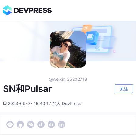
@weixin_35202718
SN和Pulsar
关注
2023-09-07 15:40:17 加入 DevPress