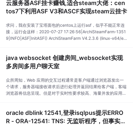
云服务器ASF挂卡赚钱,适合steam大佬：cen
tos7下利用ASF V3和ASCF实现steam云挂卡
求问，我在安装了宝塔面包的centos上运行asf，似乎不能正常连
接，运行会这样：2020-07-27 17:26:56|ArchiSteamFarm-1351
9|INFO|ASF|InitASF() ArchiSteamFarm V4.2.3.6 (linux-x64/e7
7840ff-7f00-483f-bfc2-deff2dc47f46 | Linux 3.10.0-1062.18.
1.el
java websocket 创建房间_websocket实现
多房间多用户聊天室
众所周知，Web 应用的交互过程通常是客户端通过浏览器发出一
个请求，服务器端接收请求后进行处理并返回结果给客户端，客端
浏览器将信息呈现。但是对于实时性要求较高、海量并发的应用，
比如金融证券的实时信息，web导航应用中地理位置获取，社交网
络的实时消息推送等。方案一：轮询，客户端用js代码每隔一定时
oracle dblink 12541,登录isqlpus提示ERRO
间向服务器发送请求，这样会造成资源浪费(浪费带宽)，在高并发
的情况下还可能造成服务器奔溃。方案二：基于F
R - ORA-12541: TNS: 无监听程序，但事实上
监听启动并配置了！...