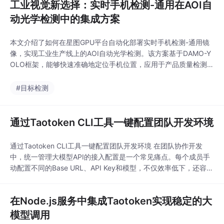
工业视觉新选择：实时手机检测-通用在AOI自
动光学检测中的集成方案
本文介绍了如何在星图GPU平台自动化部署实时手机检测-通用镜
像，实现工业生产线上的AOI自动光学检测。该方案基于DAMO-Y
OLO框架，能够快速准确地定位手机位置，应用于产品质量检测、
装配验证等场景，显著提升检测效率和精度。
#目标检测
通过Taotoken CLI工具一键配置团队开发环境
通过Taotoken CLI工具一键配置团队开发环境 在团队协作开发
中，统一管理大模型API的接入配置是一个常见痛点。每个成员手
动配置不同的Base URL、API Key和模型，不仅效率低下，还容易
因操作失误导致调用失败或密钥泄露。Taotoken CLI工具 @taoto
ken/taotoken 提供了一种标准化的解决方案，允许技术负责人或
在Node.js服务中集成Taotoken实现稳定的大
DevOps工程师通过简单的命令，为整个团队快速、一致
模型调用