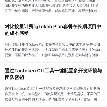
在团队开发中利用 Taotoken 统一管理多模型 API 密钥与用量 1.
团队开发中的模型接入挑战 现代技术团队在接入大模型时往往面
临三个核心问题：密钥管理分散、成本追踪困难、权限控制缺失。
当多个项目同时使用不同厂商的模型时，每个开发者可能持有独立
的 API Key，导致密钥泄露风险上升；各模型计费方式不统一，使
对比按量计费与Token Plan套餐在长期项目中
得财务部门难以汇总分析；新成员加入或离职时，权限调整缺乏标
准化流程。 Taotok
的成本感受
对比按量计费与Token Plan套餐在长期项目中的成本感受 在长期
技术项目的开发与运营中，大模型调用成本是需要持续关注的核心
要素。不同的计费模式，直接影响着项目的预算规划与财务健康。
本文基于一个中型项目数月的实际使用经历，分享从按量计费切换
到Taotoken平台Token Plan套餐后的月度支出变化观感，探讨预
通过Taotoken CLI工具一键配置多开发环境与
购套餐如何帮助团队预测并控制成本，同时保持模型调用的灵活
性。 1. 项目背景与初始的
团队密钥
通过Taotoken CLI工具一键配置多开发环境与团队密钥 在团队协
作开发中，统一大模型API的接入配置是一个常见需求。不同的开
发者可能使用不同的工具链，手动配置每个项目的API密钥、端点
地址和模型ID不仅繁琐，还容易出错。Taotoken提供的命令行工