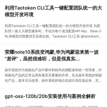
具 @taotoken/taotoken 正是为了解决这一问题，它可以帮助团队
利用Taotoken CLI工具一键配置团队统一的大
快速、一致地初始化开发环境。 1. 安装与启动CLI工具 @tao
模型开发环境
利用Taotoken CLI工具一键配置团队统一的大模型开发环境 为团
队统一接入大模型服务时，手动为每个成员配置API Key、Base U
RL和模型ID既繁琐又容易出错。Taotoken CLI工具 @taotoken/ta
otoken 提供了一种标准化的解决方案，可以帮助技术负责人或De
vOps工程师快速为整个团队生成并分发一致的配置，确保开发环
荣耀note10系统变鸿蒙,华为鸿蒙迎来第一波
境的一致性。 1. 安装与启动Taotoken
“差评”，虽然很难听，但是很真实...
操作系统作为智能化产品中硬件和软件的调配者和统一管理者，对
智能化产品的正常运用有着至关重要的作用，失去操作系统的智能
化产品，基本无法使用。操作系统的地位也就日渐高涨起来，尤其
是移动端操作系统，智能手机作为将来物联网时代中的核心，其重
要性不言而喻。不过中国在操作系统上如同芯片一样，被老美所垄
gpt-oss-120b/20b安装使用与案例全解析
断，手机操作系统中国市场更是有99%的份额被老美的谷歌和苹果
掌控在手中。不过这一切都随老美将华为列入“实体清单