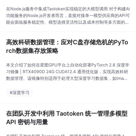
在Node.js服务中集成Taotoken实现稳定的大模型调用 对于构建AI
功能服务的Node.js开发者而言，直接对接单一模型供应商的API可
能会面临服务稳定性、模型选择灵活性以及成本控制等多方面的挑
战。通过集成Taotoken平台，开发者可以借助其统一、兼容的接
口，简化技术栈，并利用平台提供的多模型聚合与路由能力，为线
高效科研数据管理：应对C盘存储危机的PyTo
上服务增加一层可靠性保障。本文将探讨如何在Node.js后端服务
中，以工程化
rch数据集存放策略
本文介绍了如何在星图GPU平台上自动化部署PyTorch 2.8 深度学
习镜像 | RTX4090D 24G CUDA12.4 通用优化版，实现高效科研
数据管理。该镜像特别适用于处理大型深度学习数据集，如Image
Net，通过优化存储策略避免C盘空间不足问题，提升模型训练效
率。
#深度学习
在团队开发中利用 Taotoken 统一管理多模型
API 密钥与用量