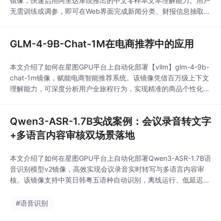
镜像，快速启用阿里达摩院推出的中文零样本文本理解能力。用户
无需训练或调参，即可在Web界面完成新闻分类、财报信息抽取等
典型NLP任务，显著提升中文文本处理效率。
GLM-4-9B-Chat-1M在电商推荐中的应用
本文介绍了如何在星图GPU平台上自动化部署【vllm】glm-4-9b-
chat-1m镜像，赋能电商智能推荐系统。该镜像凭借百万级上下文
理解能力，可深度分析用户全旅程行为，实现精准的商品个性化推
荐与动态用户画像构建，显著提升加购转化率与用户停留时长。
Qwen3-ASR-1.7B实战案例：会议录音转文字
+多语言内容审核双场景落地
本文介绍了如何在星图GPU平台上自动化部署Qwen3-ASR-1.7B语
音识别模型v2镜像，高效实现会议录音实时转写与多语言内容审
核。该镜像支持中英日韩粤五语种自动识别，离线运行、低延迟响
应，典型应用于企业会议纪要生成和跨境语音安全初筛场景，显著
提升业务处理效率与数据安全性。
#语音识别