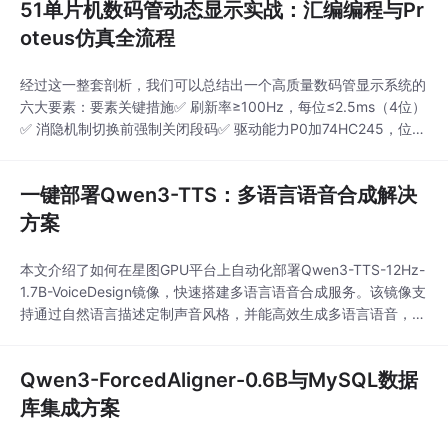
51单片机数码管动态显示实战：汇编编程与Pr
oteus仿真全流程
经过这一整套剖析，我们可以总结出一个高质量数码管显示系统的
六大要素：要素关键措施✅ 刷新率≥100Hz，每位≤2.5ms（4位）
✅ 消隐机制切换前强制关闭段码✅ 驱动能力P0加74HC245，位选
用三极管✅ 电源设计去耦电容到位，布线宽厚✅ 时序控制定时器
中断驱动，非软件延时✅ 可维护性查表法 + 缓冲区解耦只要把这
一键部署Qwen3-TTS：多语言语音合成解决
些细节都落实到位，哪怕是最基础的51平台，也能做出媲美商业产
品的稳定显示效果。
方案
本文介绍了如何在星图GPU平台上自动化部署Qwen3-TTS-12Hz-
1.7B-VoiceDesign镜像，快速搭建多语言语音合成服务。该镜像支
持通过自然语言描述定制声音风格，并能高效生成多语言语音，典
型应用于为教学视频、产品介绍等内容快速制作多语种旁白，显著
提升音频内容创作效率。
Qwen3-ForcedAligner-0.6B与MySQL数据
库集成方案